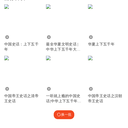
3658
509.71万
6.18万
中国史话：上下五千
最全华夏文明史话 |
华夏上下五千年
年
中华上下五千年大全
集
146.57万
9664
125.58万
中国帝王史话之清帝
一听就上瘾的中国史
中国帝王史话之汉朝
王史话
话|中华上下五千年历
帝王史话
史
换一批