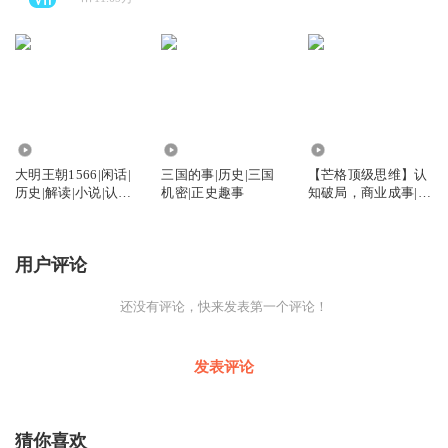
242
5105
1959
大明王朝1566|闲话|
三国的事|历史|三国
【芒格顶级思维】认
历史|解读|小说|认知
机密|正史趣事
知破局，商业成事|赚
提升
钱思维|商业
用户评论
还没有评论，快来发表第一个评论！
发表评论
猜你喜欢