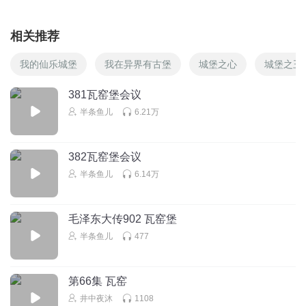
相关推荐
我的仙乐城堡
我在异界有古堡
城堡之心
城堡之王
381瓦窑堡会议
半条鱼儿
6.21万
382瓦窑堡会议
半条鱼儿
6.14万
毛泽东大传902 瓦窑堡
半条鱼儿
477
第66集 瓦窑
井中夜沐
1108