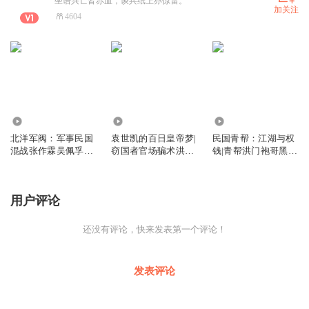
坐语兴亡皆赤血，谈兵纸上亦惊雷。
加关注
4604
2727
1511
6988
北洋军阀：军事民国
袁世凯的百日皇帝梦|
民国青帮：江湖与权
混战张作霖吴佩孚冯
窃国者官场骗术洪宪
钱|青帮洪门袍哥黑帮
玉祥枪杆权谋
窃取革命果实
跑江湖上海滩
用户评论
还没有评论，快来发表第一个评论！
发表评论