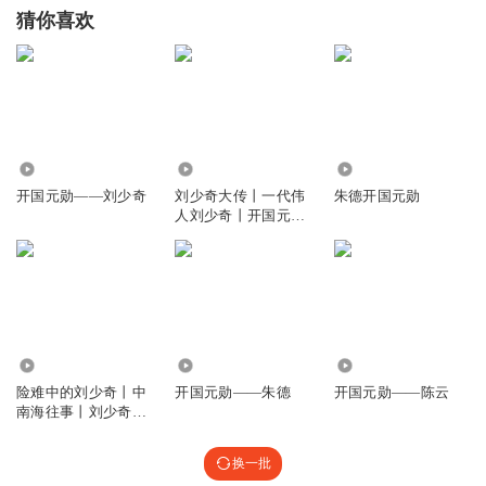
猜你喜欢
456.40万
18.15万
3.89万
开国元勋——刘少奇
刘少奇大传丨一代伟
朱德开国元勋
人刘少奇丨开国元勋
的一生
260.38万
39.81万
21.18万
险难中的刘少奇丨中
开国元勋——朱德
开国元勋——陈云
南海往事丨刘少奇传
丨开国元勋一生
换一批