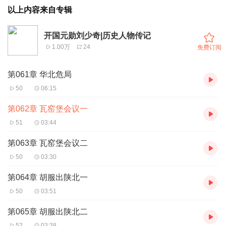
以上内容来自专辑
开国元勋刘少奇|历史人物传记
1.00万
24
免费订阅
第061章 华北危局
50
06:15
第062章 瓦窑堡会议一
51
03:44
第063章 瓦窑堡会议二
50
03:30
第064章 胡服出陕北一
50
03:51
第065章 胡服出陕北二
52
03:38