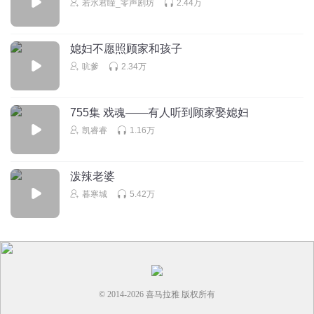
若水君瞳_零声剧坊
2.44万
媳妇不愿照顾家和孩子
吭爹
2.34万
755集 戏魂——有人听到顾家娶媳妇
凯睿睿
1.16万
泼辣老婆
暮寒城
5.42万
© 2014-
2026
喜马拉雅 版权所有