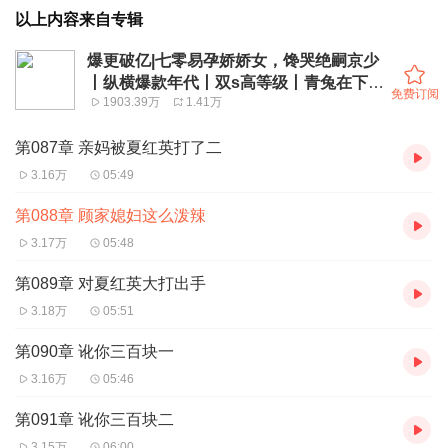
以上内容来自专辑
爆更破亿|七零易孕娇娇女，馋哭绝嗣京少
丨纵横爆款年代丨双s高等级丨青兔在下青
免费订阅
1903.39万
1.41万
葱
第087章 亲妈被夏红英打了二
3.16万
05:49
第088章 顾家媳妇这么泼辣
3.17万
05:48
第089章 对夏红英大打出手
3.18万
05:51
第090章 讹你三百块一
3.16万
05:46
第091章 讹你三百块二
3.15万
06:00