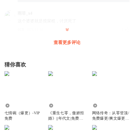
雨菲_x4
这个婆婆就是搅屎棍，讨厌死了
回复
2025-12-18
7
查看更多评论
冰糖心郭果
回复 @
雨菲_x4
:
她婆婆就是狗眼看人低 没有一点人味
在世界的尽头遇见你
猜你喜欢
这个汉子茶真是恶心啊，男不男女不女的🤢🤢🤢
回复
2026-01-03
5
祥薇梦
老让她哥离婚 她是要跟她哥结婚还是咋滴？
4.25万
4.58万
2.87万
回复
2026-01-26
4
七情碗（爆更）-VIP
《重生七零，傲娇拒
网络传奇：从零登顶/
免费
婚》||年代文|免费爆
免费爆更/爽文爆更/
柠檬不喜酸
更
每天30集
那就干脆离婚呗，在公开一下你儿子当年是怎么强奸人家姑