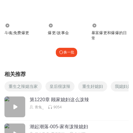
娘，至姑娘未婚先孕，独自生子毁了名声，就连母亲都跟着
受辱的
回复
2026-05-13
2
354.44万
1.06万
766
斗魂|免费爆更
爆更/故事会
暴富爆更和爆爆的日
可趣可奇童装
常
这种家庭怎么可能有李文秀这样的女主人
回复
2026-05-27
1
换一批
低调做个文明人
想问下这个作者是哪个年龄段的？写年代文很多常识都不
相关推荐
懂，有点随心所欲
重生之辣媳当家
皇后很泼辣
重生好媳妇
我媳妇是
回复
2026-05-27
0
第1220章 顾家媳妇这么泼辣
青兔_
9054
潮起潮落-005-家有泼辣媳妇