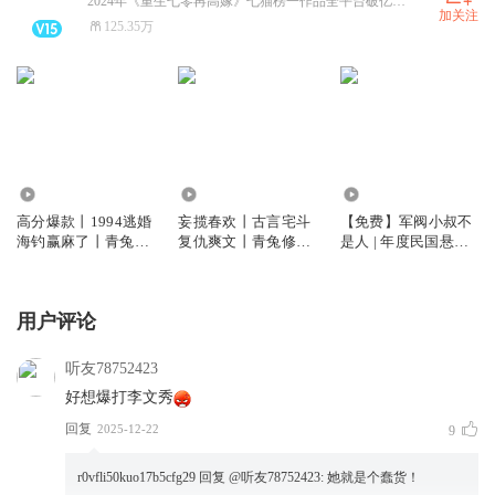
2024年《重生七零再高嫁》七猫榜一作品全平台破亿影视剧作，好书每天爆更中。2023年青兔古言探案爆款王炸多人剧《仵作狂妃》完结，邀请央视团队；风水灵异言情小说《龙婆》已完结 ，豆瓣超高分；2024腾讯悬疑榜首作品《江城诡事》已完结，绝对拯救您书荒的四本书！
加关注
125.35万
1031.44万
531.54万
3.90万
高分爆款丨1994逃婚
妄揽春欢丨古言宅斗
【免费】军阀小叔不
海钓赢麻了丨青兔修
复仇爽文丨青兔修格
是人 | 年度民国悬疑
格斯丨多人有声剧
斯丨知否知否应是绿
灵异风水文巨作 | 民
肥红瘦同款丨多人有
国缠绵悱爱恋 | 青兔
声剧
杜骁
用户评论
听友78752423
好想爆打李文秀
回复
2025-12-22
9
r0vfli50kuo17b5cfg29
回复 @
听友78752423
:
她就是个蠢货！