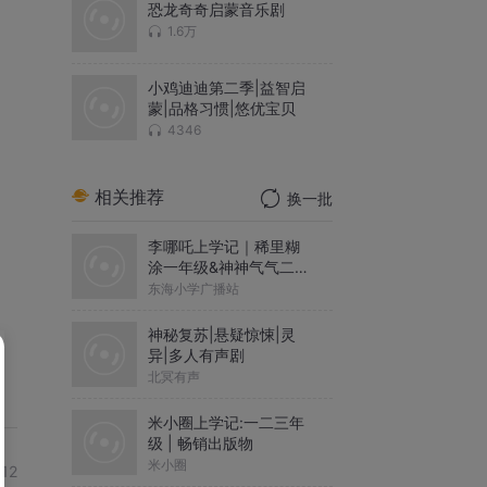
恐龙奇奇启蒙音乐剧
1.6万
小鸡迪迪第二季|益智启
蒙|品格习惯|悠优宝贝
4346
相关推荐
换一批
李哪吒上学记｜稀里糊
涂一年级&神神气气二年
级
东海小学广播站
神秘复苏|悬疑惊悚|灵
异|多人有声剧
北冥有声
米小圈上学记:一二三年
级 | 畅销出版物
米小圈
-12