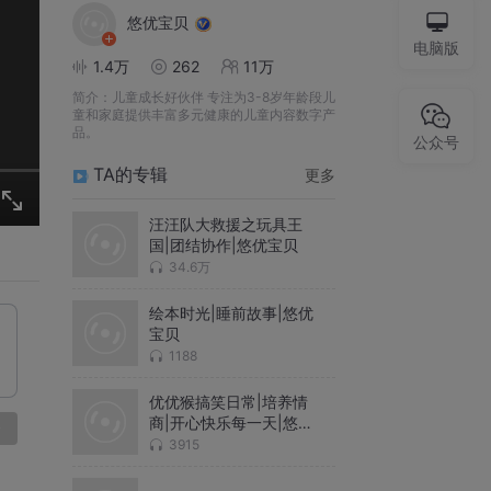
悠优宝贝
电脑版
1.4万
262
11万
简介：
儿童成长好伙伴 专注为3-8岁年龄段儿
童和家庭提供丰富多元健康的儿童内容数字产
品。
公众号
TA的专辑
更多
汪汪队大救援之玩具王
国|团结协作|悠优宝贝
34.6万
绘本时光|睡前故事|悠优
宝贝
1188
优优猴搞笑日常|培养情
商|开心快乐每一天|悠优
论
宝贝
3915