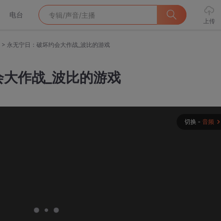
电台
上传
>
永无宁日：破坏约会大作战_波比的游戏
会大作战_波比的游戏
切换 -
音频