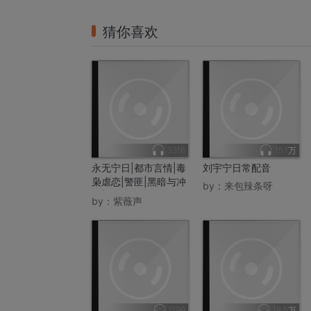
猜你喜欢
3316
15.1万
永无宁日|都市言情|毒
刘宇宁日常配音
枭虐恋|警匪|黑暗与冲
by：
来包辣条呀
突|涅槃重生|金三角之
by：
紫薇声
殇|相爱相杀
1199
18.5万