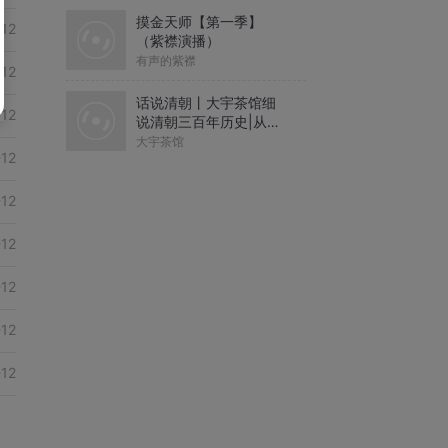
摸金天师【第一季】
-12
（紫襟演播）
有声的紫襟
-12
话说清朝丨大宇茶馆细
-12
说清朝三百年历史|从努
尔哈赤到末代皇帝溥仪|
大宇茶馆
-12
康熙雍正乾隆
-12
-12
-12
-12
-12