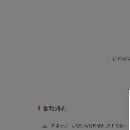
暂时没
音频列表
血浓于水：小彩虹马初知母爱_波比的游戏