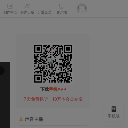
创作中心
有声出版
开通会员
客户端
下载
手机APP
7天免费畅听
10万本会员专辑
手机版
声音主播