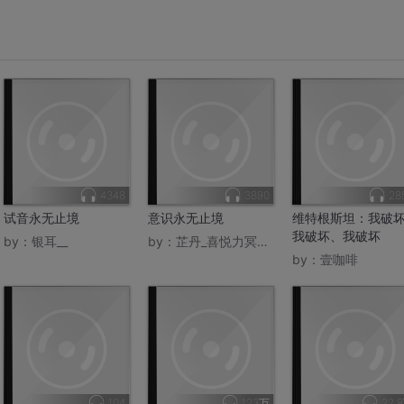
4348
3890
28
试音永无止境
意识永无止境
维特根斯坦：我破
我破坏、我破坏
by：
银耳__
by：
芷丹_喜悦力冥想导师
by：
壹咖啡
104
123万
22.