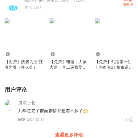
俺超能打的，关注我，还你一个江湖。
加关注
470.24万
1.55万
4.14万
13.12万
【免费】妖者为王/狂
【免费】谢邀，人家
【免费】剑道第一仙
者为尊（多人剧）
大唐，李二逼我娶长
丨热血玄幻 赘婿逆袭
乐|穿唐权谋爆爽|暮
丨暮玖&夏涵领衔多
玖×阑珊梦×聂曦映|多
人有声剧
人有声剧
用户评论
道法上苍
几年过去了前面剧情都忘差不多了
回复
2025-12-18
3
查看更多评论