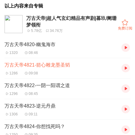
以上内容来自专辑
万古天帝|超人气玄幻精品有声剧|暮玖/阑珊
梦领衔
免费订阅
5.78亿
34.76万
万古天帝4820-幽鬼海市
1320
08:46
万古天帝4821-箭心雕龙墨圣韬
1286
09:08
万古天帝4822-一阴一阳谓之道
1296
08:45
万古天帝4823-逆元丹鼎
1306
09:11
万古天帝4824-你想找死吗？
1250
09:35