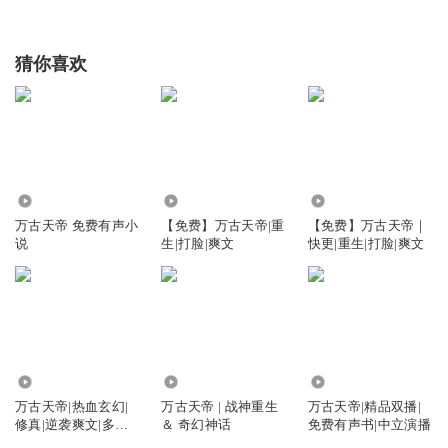
猜你喜欢
16.90万
1.70万
4.21万
万古天帝 免费有声小
【免费】万古天帝|重
【免费】万古天帝｜
说
生|打脸|爽文
快更|重生|打脸|爽文
110.64万
19.27万
1.50万
万古天帝|热血玄幻|
万古天帝 | 战神重生
万古天帝|精品双播|
修真|逆袭爽文|多人
＆ 奇幻神话
免费有声书|中立演播
剧