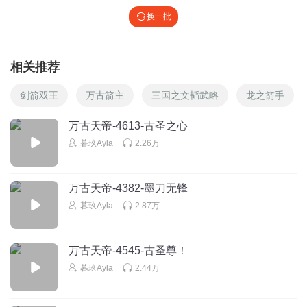
换一批
相关推荐
剑箭双王
万古箭主
三国之文韬武略
龙之箭手
万古天帝-4613-古圣之心
暮玖Ayla
2.26万
万古天帝-4382-墨刀无锋
暮玖Ayla
2.87万
万古天帝-4545-古圣尊！
暮玖Ayla
2.44万