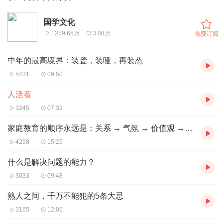
国学文化
1279.65万
3.08万
免费订阅
中年的最高境界：装聋，装哑，再装怂
5431
09:50
人活着
3245
07:32
家庭教育的顺序永远是：关系 → 气氛 → 价值观 → 习惯 → 成绩
4298
15:25
什么是解决问题的能力？
3033
09:48
熟人之间，千万不能犯的5条大忌
3165
12:05