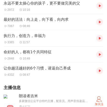
永远不要太操心你的孩子，更不要做完美的父
2972
10:16
最好的活法：向上走，向下看，向内求
7067
08:46
执行力，创造力，幸福力
3365
11:57
命好的人，都有1个共同特征
2848
10:48
让你越活越好的6个习惯，请逼自己养成
4332
08:47
主播信息
朗读者吉米
多家微信公众平台特约主播，配音员。用声音传递温暖，用朗读触动人心。
加关注
4.87万