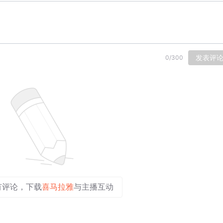
发表评
0
/
300
有评论，下载
喜马拉雅
与主播互动