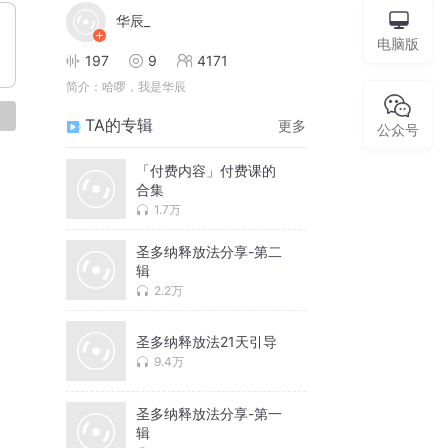
华辰_
电脑版
197
9
4171
简介：
哈啰，我是华辰
论
TA的专辑
更多
公众号
「付费内容」付费课的
合集
1.7万
圣多纳释放法分享-第二
辑
2.2万
圣多纳释放法21天引导
9.4万
圣多纳释放法分享-第一
辑