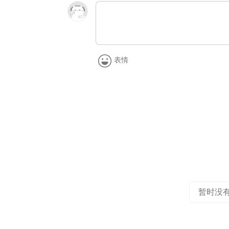
表情
暂时没