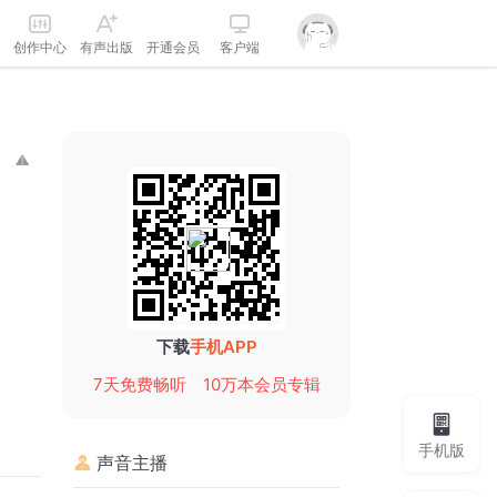
创作中心
有声出版
开通会员
客户端
下载
手机APP
7天免费畅听
10万本会员专辑
手机版
声音主播