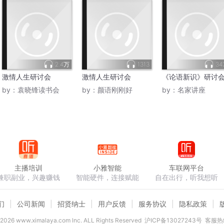
2.4万
1313
34
激情人生研讨会
激情人生研讨会
《论语新识》研讨
by：
袁晓锋读书会
by：
颜语刚刚好
by：
名家讲座
主播培训
小雅智能
车联网平台
兼职副业，兴趣赚钱
智能硬件，连接赋能
自在出行，听我想听
们
公司新闻
招贤纳士
用户反馈
服务协议
隐私政策
2026
www.ximalaya.com lnc. ALL Rights Reserved
沪ICP备13027243号
客服热线