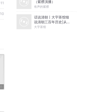
（紫襟演播）
-11
有声的紫襟
10
话说清朝丨大宇茶馆细
说清朝三百年历史|从努
尔哈赤到末代皇帝溥仪|
大宇茶馆
康熙雍正乾隆
85