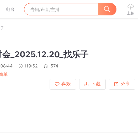
电台
上传
乐子
_2025.12.20_找乐子
:08:44
119:52
574
简单
喜欢
下载
分享