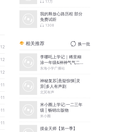
1.1万
我的释放心路历程 部分
免费试听
1308
相关推荐
换一批
-12
李哪吒上学记｜稀里糊
-12
涂一年级&神神气气二年
级
东海小学广播站
-12
神秘复苏|悬疑惊悚|灵
-11
异|多人有声剧
北冥有声
-11
米小圈上学记:一二三年
级 | 畅销出版物
-11
米小圈
-11
摸金天师【第一季】