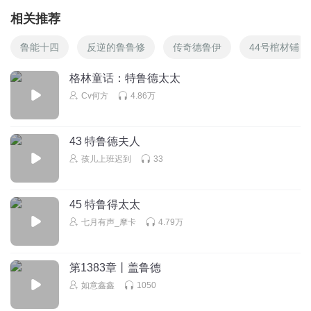
相关推荐
鲁能十四
反逆的鲁鲁修
传奇德鲁伊
44号棺材铺
格林童话：特鲁德太太
Cv何方
4.86万
43 特鲁德夫人
孩儿上班迟到
33
45 特鲁得太太
七月有声_摩卡
4.79万
第1383章丨盖鲁德
如意鑫鑫
1050