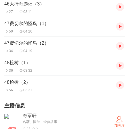
46大拇哥游记（3）
27
03:11
47费切尔的怪鸟（1）
50
04:26
47费切尔的怪鸟（2）
34
04:19
48桧树（1）
36
03:32
48桧树（2）
56
03:31
主播信息
奇覃轩
名著、国学、经典故事
加关注
11.55万