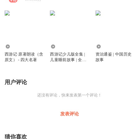
116.92万
178.56万
11.37万
西游记·原著朗读（含
西游记少儿版全集 |
资治通鉴 | 中国历史
原文） - 四大名著
儿童睡前故事 | 全角
故事
色演绎
用户评论
还没有评论，快来发表第一个评论！
发表评论
猜你喜欢