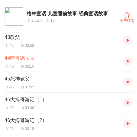
格林童话-儿童睡前故事-经典童话故事
2.62万
16
免费订阅
43教父
47
03:52
44特鲁德太太
40
02:10
45死神教父
48
01:57
46大拇哥游记（1）
32
03:36
46大拇哥游记（2）
41
03:18