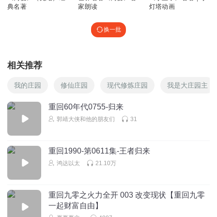
典名著
家朗读
灯塔动画
换一批
相关推荐
我的庄园
修仙庄园
现代修炼庄园
我是大庄园主
重回60年代0755-归来
郭靖大侠和他的朋友们
31
重回1990-第0611集-王者归来
鸿达以太
21.10万
重回九零之火力全开 003 改变现状【重回九零
一起财富自由】