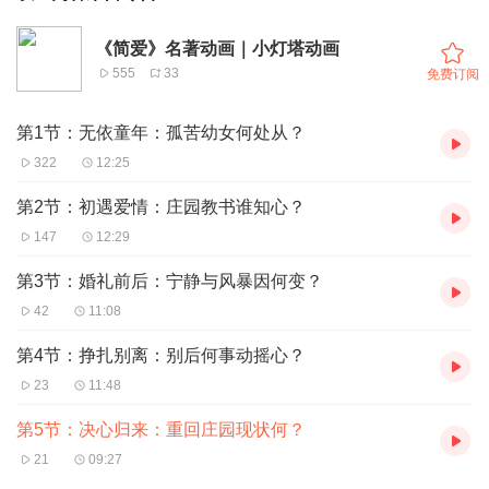
《简爱》名著动画｜小灯塔动画
555
33
免费订阅
第1节：无依童年：孤苦幼女何处从？
322
12:25
第2节：初遇爱情：庄园教书谁知心？
147
12:29
第3节：婚礼前后：宁静与风暴因何变？
42
11:08
第4节：挣扎别离：别后何事动摇心？
23
11:48
第5节：决心归来：重回庄园现状何？
21
09:27