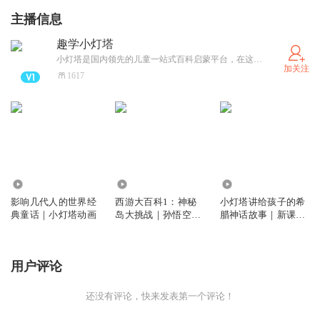
主播信息
趣学小灯塔
小灯塔是国内领先的儿童一站式百科启蒙平台，在这里孩子们可以找到感兴趣的内容，在有趣的动画中快乐地学习知识！是全球超过2000万家庭选择的动画知识平台。
加关注
1617
205
7541
4082
影响几代人的世界经
西游大百科1：神秘
小灯塔讲给孩子的希
典童话｜小灯塔动画
岛大挑战｜孙悟空带
腊神话故事｜新课标
你畅游大地理
必学
用户评论
还没有评论，快来发表第一个评论！