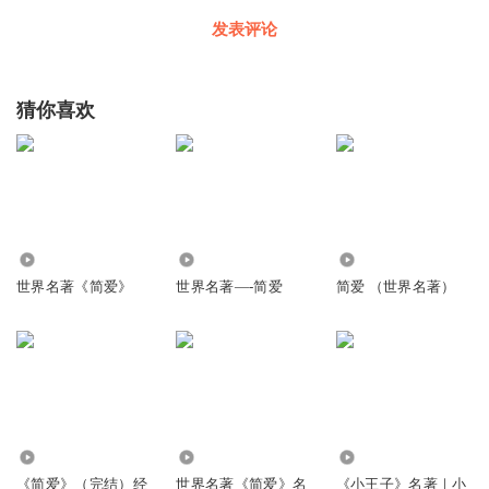
发表评论
猜你喜欢
1.50万
794
198.65万
世界名著《简爱》
世界名著—-简爱
简爱 （世界名著）
96.68万
1484.81万
1064
《简爱》（完结）经
世界名著《简爱》名
《小王子》名著｜小