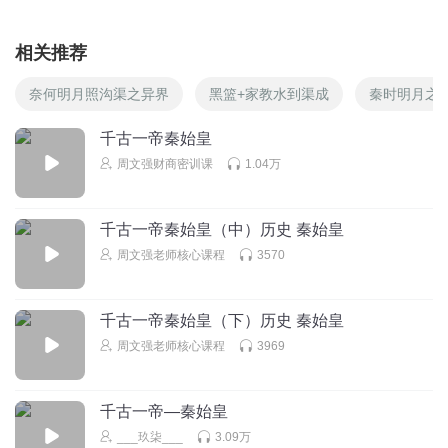
相关推荐
奈何明月照沟渠之异界
黑篮+家教水到渠成
秦时明月之
千古一帝秦始皇
周文强财商密训课
1.04万
千古一帝秦始皇（中）历史 秦始皇
周文强老师核心课程
3570
千古一帝秦始皇（下）历史 秦始皇
周文强老师核心课程
3969
千古一帝—秦始皇
___玖柒___
3.09万