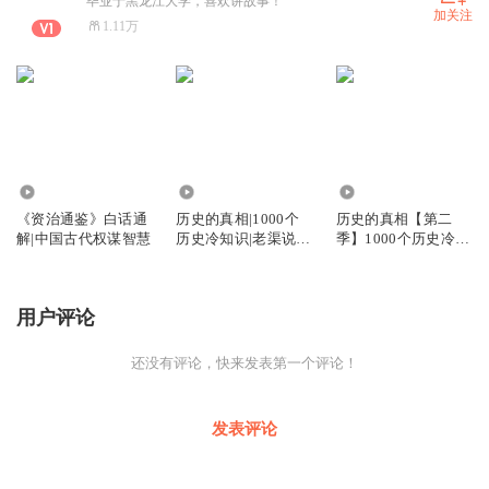
毕业于黑龙江大学，喜欢讲故事！
加关注
1.11万
1.49万
79.28万
45.18万
《资治通鉴》白话通
历史的真相|1000个
历史的真相【第二
解|中国古代权谋智慧
历史冷知识|老渠说历
季】1000个历史冷
史
知|老渠说历史
用户评论
还没有评论，快来发表第一个评论！
发表评论