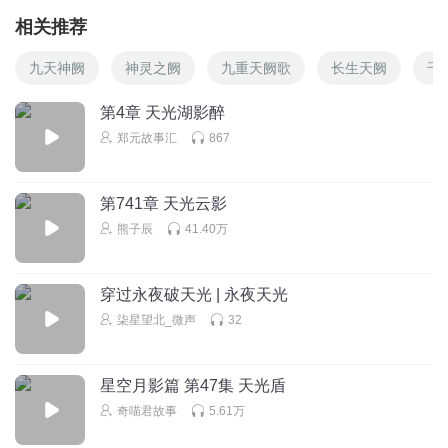
相关推荐
九天神阙
神灵之阙
九重天阙歌
长生天阙
千
第4章 天光湖影醉
郑元故事汇
867
第741章 天光云影
熊子辰
41.40万
穿过永夜破天光 | 永夜天光
柒星望北_微声
32
星空月影篇 第47集 天光盾
奇喵君故事
5.61万