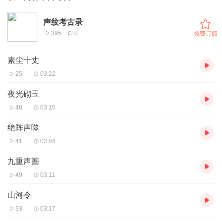
声纹考古录
395
0
免费订阅
素尘十丈
25
03:22
夜光砌玉
48
03:15
绝阵声噬
41
03:04
九重声圄
49
03:11
山河令
33
03:17