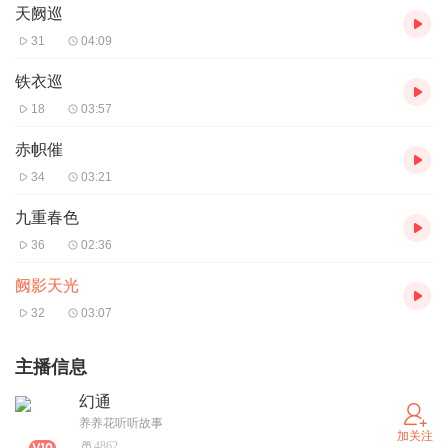
天阙巡
31
04:09
铁衣巡
18
03:57
赤帜催
34
03:21
九重春色
36
02:36
阙影天光
32
03:07
主播信息
幻通
养养花听听故事
加关注
4862