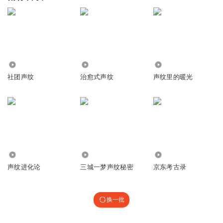
2366
444
1236
社团声纹
治愈式声纹
声纹里的暖光
1784
8568
219
声纹进化论
三城一梦声纹秘密
京东考古录
换一批