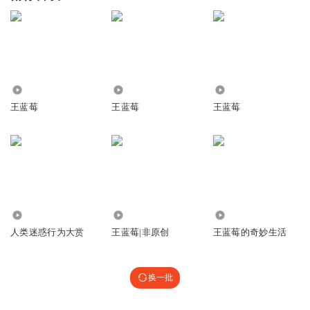
255.83万
4946
330.48万
王蓝莓
王蓝莓
王蓝莓
138
26.50万
244.62万
人类迷惑行为大赏
王蓝莓|非原创
王蓝莓的奇妙生活
换一批