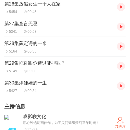
第26集放假女生一个人在家
5454
00:45
第27集童言无忌
5341
00:58
第28集薛定谔的一米二
5164
00:38
第29集拖鞋跟你遭过哪些罪？
5149
00:30
第30集洋娃娃的一生
5427
00:34
主播信息
戏影联文化
用心甄选动画佳作，为宝贝们编织梦幻童年时光！
加关注
12.97万