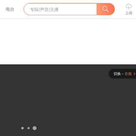
电台
上传
切换 -
音频