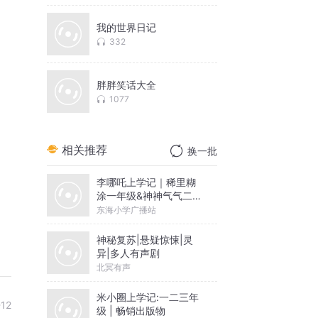
我的世界日记
332
胖胖笑话大全
1077
相关推荐
换一批
李哪吒上学记｜稀里糊
涂一年级&神神气气二年
级
东海小学广播站
神秘复苏|悬疑惊悚|灵
异|多人有声剧
北冥有声
米小圈上学记:一二三年
-12
级 | 畅销出版物