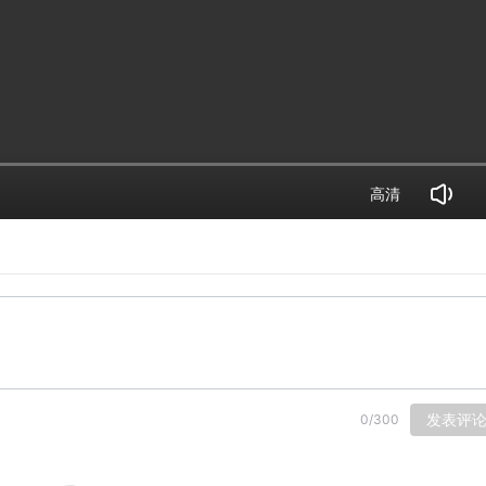
高清
发表评
0
/
300