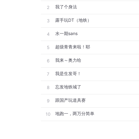
我了个身法
2
露手玩DT（地铁）
3
水一期sans
4
超级青青来啦！耶
5
我来～奥力给
6
我是生发哥！
7
忘发地铁城了
8
跟国产玩道具赛
9
地跑一，两万分简单
10