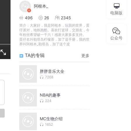
阿根本_
电脑版
496
26
2345
简介：
大家好，我是阿根本，玩我的世界，蛋
仔派对，地铁跑酷。喜欢打篮球，交朋友，今
年粉丝希望破一千六！感谢大家多多支持。
公众号
蛋仔名叫勒塔岛柠檬茶，加了送手册，我的世
界叫阿根本_勒塔岛，加了送个皮
TA的专辑
更多
胖胖音乐大全
7268
NBA的趣事
224
论
MC生物介绍
1652