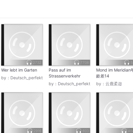
2732
7708
5
Wer lebt im Garten
Pass auf im
Mond im Meridian
Strassenverkehr
龄差14
by：
Deutsch_perfekt
by：
Deutsch_perfekt
by：
云鹿柔迩
2916
603
48