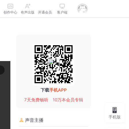
创作中心
有声出版
开通会员
客户端
下载
手机APP
7天免费畅听
10万本会员专辑
手机版
声音主播