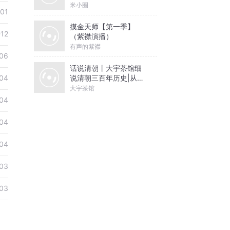
米小圈
01
摸金天师【第一季】
-12
（紫襟演播）
有声的紫襟
06
话说清朝丨大宇茶馆细
说清朝三百年历史|从努
04
尔哈赤到末代皇帝溥仪|
大宇茶馆
康熙雍正乾隆
04
04
04
03
03