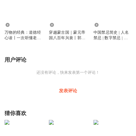
2.73万
4651
4804
万物的经典：道德经
穿越蒙古国｜蒙元帝
中国禁忌简史 | 人名
心读丨一次听懂老子
国八百年兴衰丨郭建
禁忌 | 数字禁忌 | 居
大智慧丨专治焦虑，
龙实地骑行纪实
住禁忌 | 言语禁忌 |
走出低谷期丨聪明人
经商禁忌
必听
用户评论
还没有评论，快来发表第一个评论！
发表评论
猜你喜欢