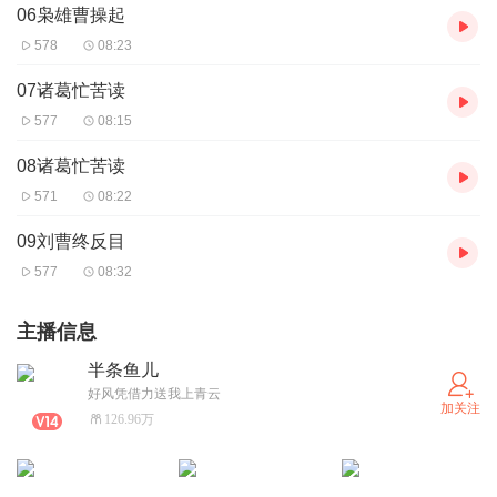
06枭雄曹操起
578
08:23
07诸葛忙苦读
577
08:15
08诸葛忙苦读
571
08:22
09刘曹终反目
577
08:32
主播信息
半条鱼儿
好风凭借力送我上青云
加关注
126.96万