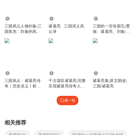
4645
47.52万
1.06万
三国风云人物刘备|三
诸葛亮 · 三国演义风
三国的一百张面孔|曹
国英杰：刘备的风云
云录
操、诸葛亮、刘备|三
传奇
国风云
18.62万
24.53万
2546
三国风云：诸葛亮传
千古谋臣诸葛亮|完整
诸葛亮集|原文朗读|
奇｜历史演义丨权谋
呈现诸葛亮传奇人生
三国|诸葛亮
解读人物传记
与权谋智慧|三国历史
三国演义
换一批
相关推荐
新模板01
英雄时刻01
穿越到一个陆地占01的大陆