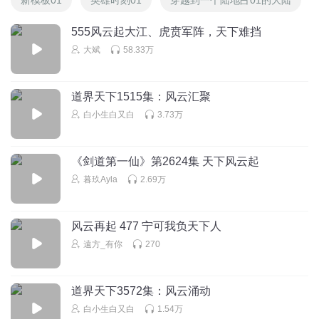
555风云起大江、虎贲军阵，天下难挡
大斌
58.33万
道界天下1515集：风云汇聚
白小生白又白
3.73万
《剑道第一仙》第2624集 天下风云起
暮玖Ayla
2.69万
风云再起 477 宁可我负天下人
遠方_有你
270
道界天下3572集：风云涌动
白小生白又白
1.54万