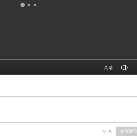
高清
发表评
0
/
300