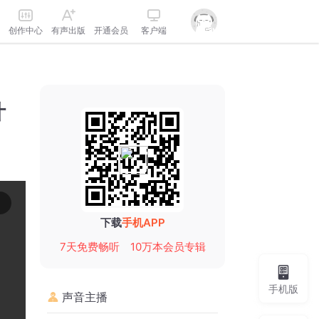
创作中心
有声出版
开通会员
客户端
叶
下载
手机APP
7天免费畅听
10万本会员专辑
手机版
声音主播