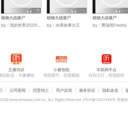
18万
3040
44.
植物大战僵尸
植物大战僵尸
植物大战僵尸
by：
我的世界20231020
by：
水果故事大王
by：
费滋熊Freddy
主播培训
小雅智能
车联网平台
兼职副业，兴趣赚钱
智能硬件，连接赋能
自在出行，听我想听
们
公司新闻
招贤纳士
用户反馈
服务协议
隐私政策
2026
www.ximalaya.com lnc. ALL Rights Reserved
沪ICP备13027243号
客服热线