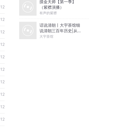
摸金天师【第一季】
-12
（紫襟演播）
有声的紫襟
-12
话说清朝丨大宇茶馆细
说清朝三百年历史|从努
-12
尔哈赤到末代皇帝溥仪|
大宇茶馆
康熙雍正乾隆
-12
-12
-12
-12
-12
-12
-12