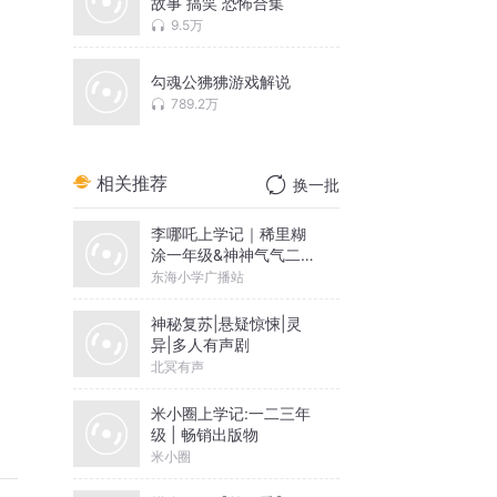
故事 搞笑 恐怖合集
9.5万
勾魂公狒狒游戏解说
789.2万
相关推荐
换一批
李哪吒上学记｜稀里糊
涂一年级&神神气气二年
级
东海小学广播站
神秘复苏|悬疑惊悚|灵
异|多人有声剧
北冥有声
米小圈上学记:一二三年
级 | 畅销出版物
米小圈