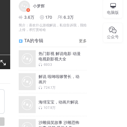
小梦辉
电脑版
3.6万
170
6.3万
简介：
喜欢什么游戏解说，私信告诉我，我给
上传，求打赏哈哈
公众号
TA的专辑
更多
热门影视 解说电影 动漫
电视剧影视大全
6933
解说 啦咘啦哆警长，动
画片
724.1万
海绵宝宝，动画片解说
107.9万
论
沙雕搞笑故事 沙雕恐怖