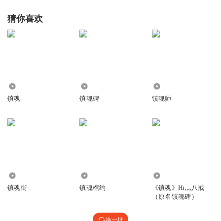
猜你喜欢
1.09万
94.36万
24.39万
镇魂
镇魂碑
镇魂师
3791
7254
1.22万
镇魂街
镇魂棺约
《镇魂》Hi灬八戒
（原名镇魂碑）
换一批