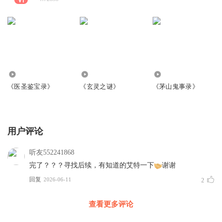
1.77万
2.54万
3.17万
《医圣鉴宝录》
《玄灵之谜》
《茅山鬼事录》
用户评论
听友552241868
完了？？？寻找后续，有知道的艾特一下
谢谢
回复
2026-06-11
2
查看更多评论