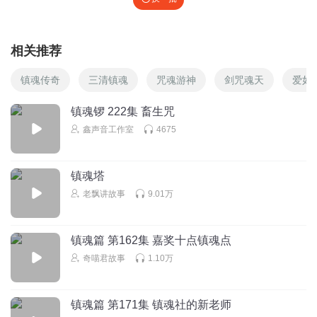
相关推荐
镇魂传奇
三清镇魂
咒魂游神
剑咒魂天
爱如
镇魂锣 222集 畜生咒
鑫声音工作室
4675
镇魂塔
老飘讲故事
9.01万
镇魂篇 第162集 嘉奖十点镇魂点
奇喵君故事
1.10万
镇魂篇 第171集 镇魂社的新老师