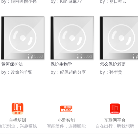
by：
眼科医僧小孙
by：
Kimi麻麻77
by：
丽日祥云
5303
3053
黄河保护法
保护生物学
怎么保护老婆
by：
改命的羊驼
by：
纪保超的分享
by：
孙华贵
主播培训
小雅智能
车联网平台
兼职副业，兴趣赚钱
智能硬件，连接赋能
自在出行，听我想听