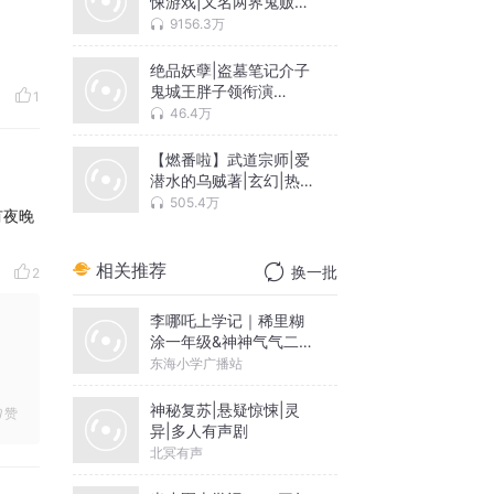
悚游戏|又名两界鬼贩子|
恐怖&搞笑|多人有声剧
9156.3万
绝品妖孽|盗墓笔记介子
鬼城王胖子领衔演
1
播|VIP免费多人有声剧
46.4万
【燃番啦】武道宗师|爱
潜水的乌贼著|玄幻|热
血|练功流|精品多人有声
505.4万
有夜晚
剧
相关推荐
换一批
2
李哪吒上学记｜稀里糊
涂一年级&神神气气二年
级
东海小学广播站
神秘复苏|悬疑惊悚|灵
赞
异|多人有声剧
北冥有声