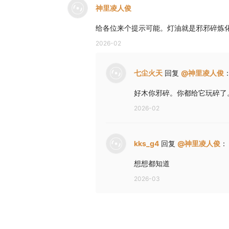
神里凌人俊
给各位来个提示可能。灯油就是邪邪碎炼
2026-02
七尘火天
回复
@
神里凌人俊
好木你邪碎。你都给它玩碎了
2026-02
kks_g4
回复
@
神里凌人俊
：
想想都知道
2026-03