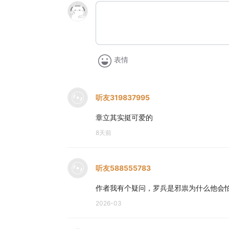
表情
听友319837995
章立其实挺可爱的
8天前
听友588555783
作者我有个疑问，罗兵是邪祟为什么他会
2026-03