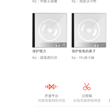
by：
学妹王淑珊
by：
我是沃小野
3万
757
保护视力
保护爸爸的鼻子
by：
战场原白仪
by：
Hi_哈小妹
开放平台
云剪辑
对接海量精彩内容
在线音频剪辑神器