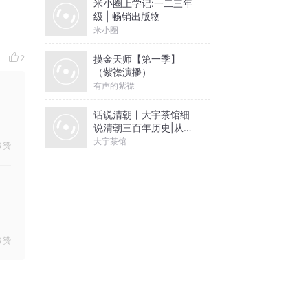
米小圈上学记:一二三年
级 | 畅销出版物
米小圈
摸金天师【第一季】
2
（紫襟演播）
有声的紫襟
话说清朝丨大宇茶馆细
说清朝三百年历史|从努
尔哈赤到末代皇帝溥仪|
大宇茶馆
赞
康熙雍正乾隆
赞