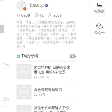
七尘火天
电脑版
8208
12
25万
简介：
毕业于-北京电影学院表演系。全声线
演绎特色代表作品《我叫MT第8季》-奸商德
论
《高智商犯罪》《低智商犯罪》陈法医；《尸
公众号
冷街》雷厉。《黄金链》《两京十五日》多角
色类：《神医弃女九州卷》《万古神帝》动画
配音：《宅妖记》《首席御灵师》《绝世武
魂》等
TA的专辑
更多
赞
末世精神病|我的完美末
世人生|爆笑&末世系统
流|多人精品
559.3万
角色音配音与练习
1.8万
3
捉鬼十八年我进入了惊