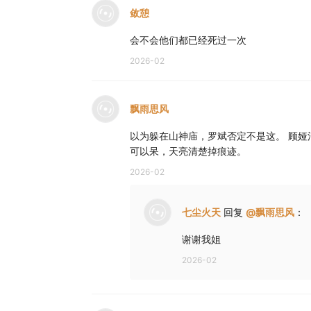
敛憩
会不会他们都已经死过一次
2026-02
飘雨思风
以为躲在山神庙，罗斌否定不是这。 顾娅
可以呆，天亮清楚掉痕迹。
2026-02
七尘火天
回复
@
飘雨思风
：
谢谢我姐
2026-02