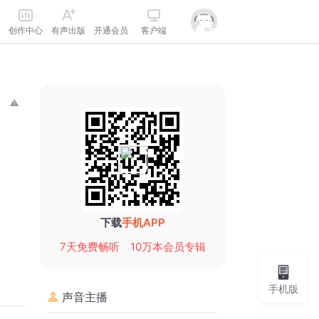
创作中心
有声出版
开通会员
客户端
下载
手机APP
7天免费畅听
10万本会员专辑
手机版
声音主播