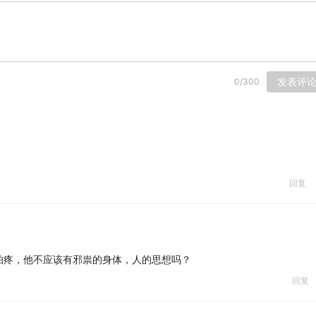
发表评
0
/
300
回复
怕疼，他不应该有邪祟的身体，人的思想吗？
回复