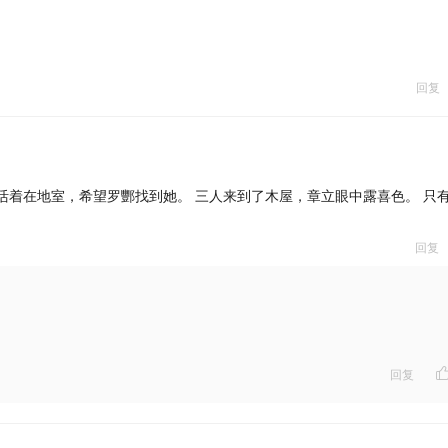
回复
活着在地室，希望罗酆找到她。 三人来到了木屋，章立眼中露喜色。 只
回复
回复