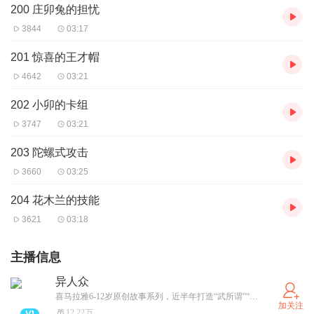
200 庄卯兔的担忧
3844
03:17
201 惊喜的王才帽
4642
03:21
202 小卯的卡组
3747
03:21
203 陀螺式攻击
3660
03:25
204 花木兰的技能
3621
03:18
主播信息
异人众
喜马拉雅6-12岁原创故事系列，近半年打造“武所谓”“戚丝尼”热门IP收获一亿播放！ 异能者觉醒，跨越世界，掌控力量与命运之门！
加关注
12.22万