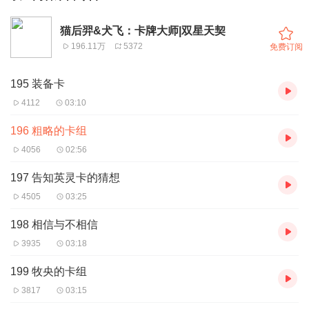
猫后羿&犬飞：卡牌大师|双星天契
196.11万
5372
免费订阅
195 装备卡
4112
03:10
196 粗略的卡组
4056
02:56
197 告知英灵卡的猜想
4505
03:25
198 相信与不相信
3935
03:18
199 牧央的卡组
3817
03:15