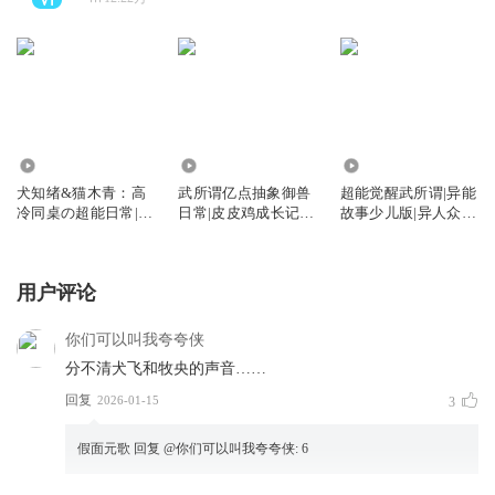
39.40万
346.30万
2446.51万
犬知绪&猫木青：高
武所谓亿点抽象御兽
超能觉醒武所谓|异能
冷同桌の超能日常|双
日常|皮皮鸡成长记|
故事少儿版|异人众故
星天契
异人众故事
事
用户评论
你们可以叫我夸夸侠
分不清犬飞和牧央的声音……
回复
2026-01-15
3
假面元歌
回复 @
你们可以叫我夸夸侠
:
6