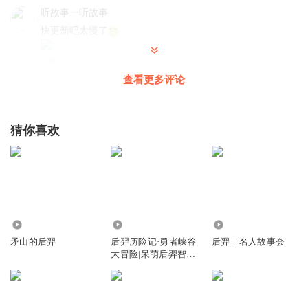
听故事一听故事
快更新吧太慢了
回复
2026-01-15
2
查看更多评论
听友532975853
太好听了3
猜你喜欢
回复
2026-01-15
1
你别笑我猫小九
1
回复
2026-02-04
0
8366
1.73万
431
矛山的后羿
后羿历险记·勇者峡谷
后羿｜名人故事会
大冒险|呆萌后羿智斗
峡谷大魔王