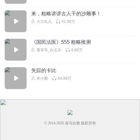
来，粗略讲讲古人干的沙雕事！
大力丸儿
41.38万
《国民法医》555 粗略推测
蓦等等_白玉京
8.88万
失踪的卡比
米小圈
64.99万
© 2014-
2026
喜马拉雅 版权所有