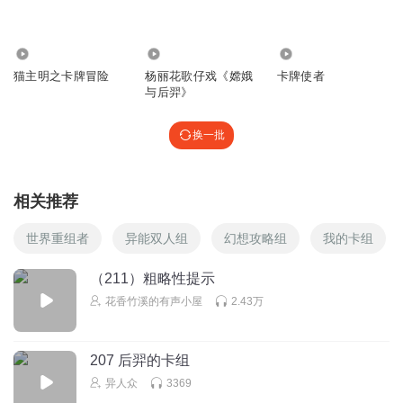
795
841
24.54万
猫主明之卡牌冒险
杨丽花歌仔戏《嫦娥
卡牌使者
与后羿》
换一批
相关推荐
世界重组者
异能双人组
幻想攻略组
我的卡组
（211）粗略性提示
花香竹溪的有声小屋
2.43万
207 后羿的卡组
异人众
3369