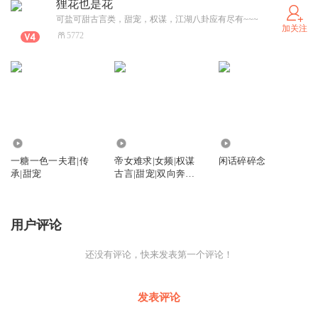
狸花也是花
可盐可甜古言类，甜宠，权谋，江湖八卦应有尽有~~~
加关注
5772
71
3.60万
424
一糖一色一夫君|传
帝女难求|女频|权谋
闲话碎碎念
承|甜宠
古言|甜宠|双向奔赴|
宫闱宅斗|多人有声剧
用户评论
还没有评论，快来发表第一个评论！
发表评论