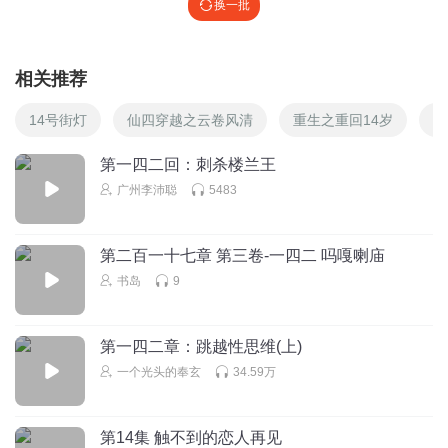
换一批
相关推荐
14号街灯
仙四穿越之云卷风清
重生之重回14岁
诡
第一四二回：刺杀楼兰王
广州李沛聪
5483
第二百一十七章 第三卷-一四二 吗嘎喇庙
书岛
9
第一四二章：跳越性思维(上)
一个光头的奉玄
34.59万
第14集 触不到的恋人再见