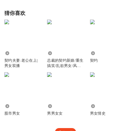
猜你喜欢
34.10万
2563
4153
契约夫妻:老公在上|
总裁的契约新娘/重生
契约
男女双播
搞笑/乱欲男女/风流
妖艳欲
5917
1805
39.54万
股市男女
男男女女
男女情史