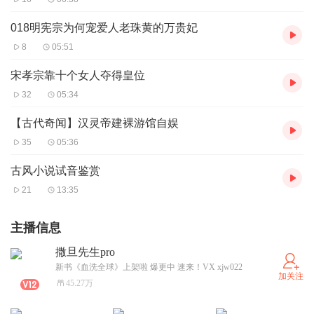
018明宪宗为何宠爱人老珠黄的万贵妃
8
05:51
宋孝宗靠十个女人夺得皇位
32
05:34
【古代奇闻】汉灵帝建裸游馆自娱
35
05:36
古风小说试音鉴赏
21
13:35
主播信息
撒旦先生pro
新书《血洗全球》上架啦 爆更中 速来！VX xjw022
加关注
45.27万