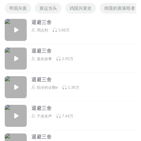
帝国兴衰
衰运当头
鸡国兴衰史
倒退的衰落暗者
退避三舍
周志利
3.66万
退避三舍
嘉欢故事
2.55万
退避三舍
怕冷的企鹅e
1.36万
退避三舍
于炎友声
7.44万
退避三舍