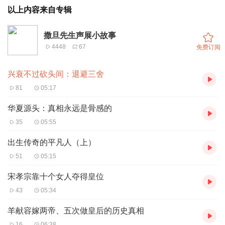
以上内容来自专辑
撒旦先生声展小故事
4448
67
免费订阅
兴衰不过砍头间：退避三舍
81
05:17
华夏源头：真相永远是骨感的
35
05:55
出生传奇的平凡人（上）
51
05:15
宋孝宗靠十个女人夺得皇位
43
05:34
羊献容嫁两帝、五次做皇后的历史真相
16
06:38