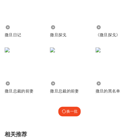
4730
7326
532
撒旦日记
撒旦探戈
《撒旦探戈》
19.34万
507.54万
2995
撒旦总裁的前妻
撒旦总裁的前妻
撒旦的黑名单
换一批
相关推荐