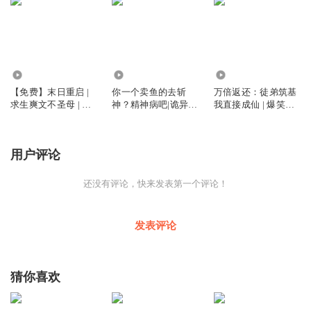
6.51万
306.85万
7779.56万
【免费】末日重启 |
你一个卖鱼的去斩
万倍返还：徒弟筑基
求生爽文不圣母 | 多
神？精神病吧|诡异难
我直接成仙 | 爆笑&
人有声剧
杀|爆笑灵异|无敌爽
无敌&爽文不圣母 |
文|多人有声剧
多人有声剧
用户评论
还没有评论，快来发表第一个评论！
发表评论
猜你喜欢