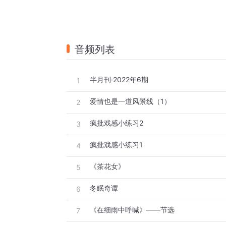
音频列表
半月刊·2022年6期
1
爱情也是一道风景线（1）
2
疯批戏感小练习2
3
疯批戏感小练习1
4
《茶花女》
5
冬眠奇谭
6
《在细雨中呼喊》——节选
7