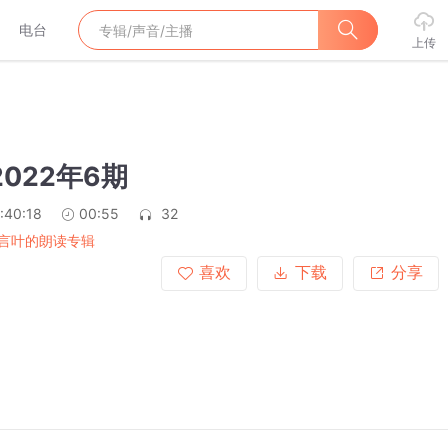
电台
上传
2022年6期
:40:18
00:55
32
言叶的朗读专辑
喜欢
下载
分享