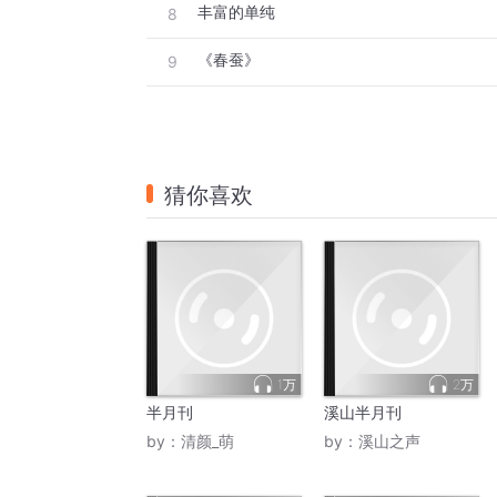
丰富的单纯
8
《春蚕》
9
猜你喜欢
1万
2万
半月刊
溪山半月刊
by：
清颜_萌
by：
溪山之声