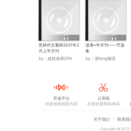
2447
1162
意林作文素材2021年2
读者•半月刊——节选
月上半月刊
集
by：
娃娃老师CPA
by：
清feng微漾
开放平台
云剪辑
对接海量精彩内容
在线音频剪辑神器
关于我们
联系我
Copyright © 2012-