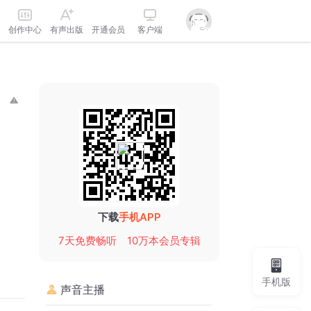
创作中心
有声出版
开通会员
客户端
下载
手机APP
7天免费畅听
10万本会员专辑
手机版
声音主播