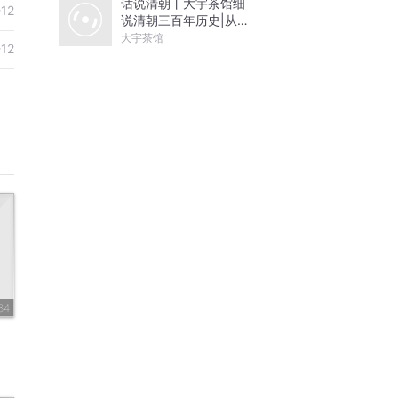
话说清朝丨大宇茶馆细
-12
说清朝三百年历史|从努
尔哈赤到末代皇帝溥仪|
大宇茶馆
-12
康熙雍正乾隆
84