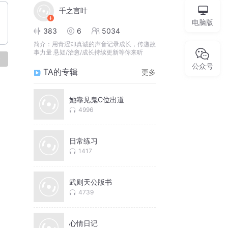
千之言叶
电脑版
383
6
5034
简介：
用青涩却真诚的声音记录成长，传递故
事力量 悬疑/治愈/成长持续更新等你来听
论
公众号
TA的专辑
更多
她靠见鬼C位出道
4996
日常练习
1417
武则天公版书
4739
心情日记