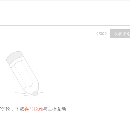
发表评
0
/
300
有评论，下载
喜马拉雅
与主播互动