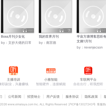
466
1.7万
66
Boss月刊少女化
我的世界月刊
半亩方塘博客思听
文摘1月刊
by：
文抄大佬的日常
by：
南宫德
by：
revenjecson
主播培训
小雅智能
车联网平台
兼职副业，兴趣赚钱
智能硬件，连接赋能
自在出行，听我想听
们
公司新闻
招贤纳士
用户反馈
服务协议
隐私政策
2026
www.ximalaya.com lnc. ALL Rights Reserved
沪ICP备13027243号
客服热线