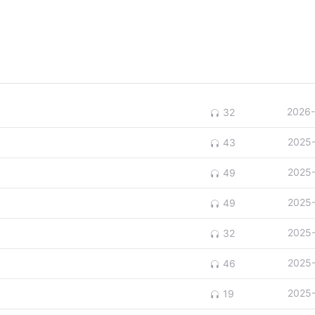
2026-
32
2025
43
2025
49
2025
49
2025
32
2025
46
2025
19