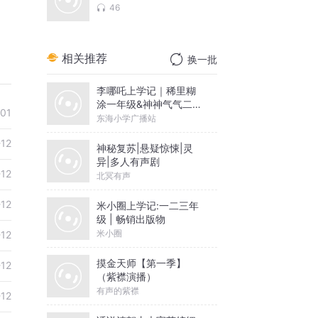
46
相关推荐
换一批
李哪吒上学记｜稀里糊
涂一年级&神神气气二年
01
级
东海小学广播站
-12
神秘复苏|悬疑惊悚|灵
异|多人有声剧
-12
北冥有声
-12
米小圈上学记:一二三年
级 | 畅销出版物
米小圈
-12
摸金天师【第一季】
-12
（紫襟演播）
有声的紫襟
-12