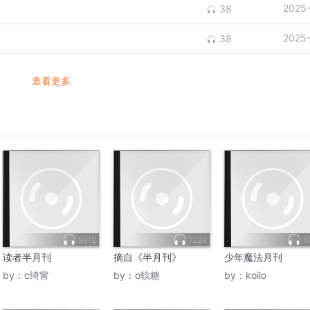
2025
38
2025
38
查看更多
9912
1224
4
读者半月刊
摘自《半月刊》
少年魔法月刊
by：
c绮甯
by：
o软糖
by：
koilo