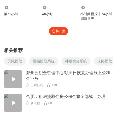
2228
9394
1981.80万
第25小时
48小时
小时间播报丨24小时
刷新世界
换一批
相关推荐
无限提取
最强提取系统
神级积分系统
末路提取
郑州公积金管理中心3月6日恢复办理线上公积
金业务
正观新闻
138
合肥：租房提取住房公积金将全部线上办理
新京报
88