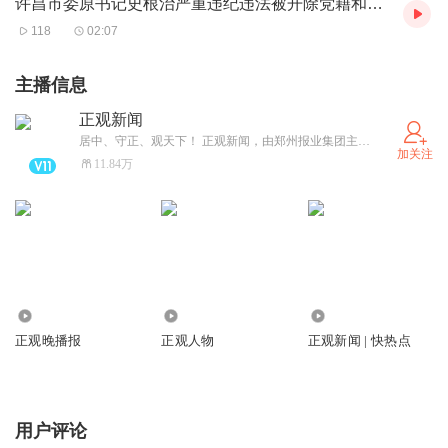
许昌市委原书记史根治严重违纪违法被开除党籍和公职
118
02:07
主播信息
正观新闻
居中、守正、观天下！ 正观新闻，由郑州报业集团主办，是郑州市全力打造的“扎根郑州、立足中原、放眼全球”的拥有较强影响力的新型主流媒体，集“新闻+政务+服务”于一体的突出文化和国际视野的新媒体平台。
加关注
11.84万
1780.22万
804.94万
43.28万
正观晚播报
正观人物
正观新闻 | 快热点
用户评论