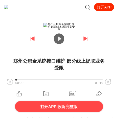
打开APP
郑州公积金系统接口维护 部分线上提取业务
受限
00:00
01:19
打开APP 收听完整版