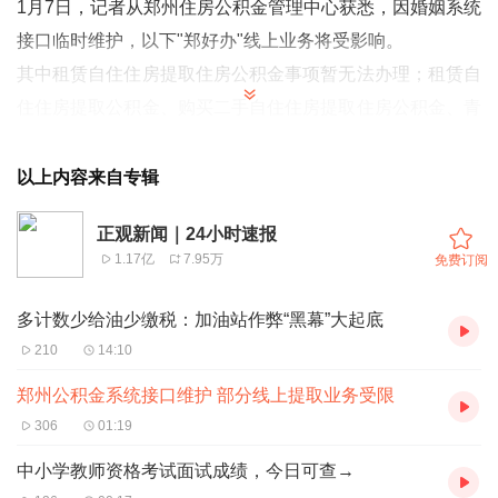
1月7日，记者从郑州住房公积金管理中心获悉，因婚姻系统
接口临时维护，以下"郑好办"线上业务将受影响。
其中租赁自住住房提取住房公积金事项暂无法办理；租赁自
住住房提取公积金、购买二手自住住房提取住房公积金、青
年人才首次购房补贴、法律援助申请表、新生儿出生登记入
户等事项办理过程中若存在省外登记结婚情况的，将无法办
以上内容来自专辑
理，省内结婚登记的情形不受影响。线上业务恢复办理时间
正观新闻｜24小时速报
将另行通知。
1.17亿
7.95万
免费订阅
该中心提醒到，在此期间，如急需办理上述业务，可前往各
对应业务的线下服务窗口进行咨询与办理。中心将尽快推动
多计数少给油少缴税：加油站作弊“黑幕”大起底
升级维护线上业务办理。
210
14:10
版权声明
郑州公积金系统接口维护 部分线上提取业务受限
本文版权归正观传媒科技有限公司所有，未经正观传媒科技
306
01:19
有限公司授权，不得以任何方式加以使用，包括转载、摘
中小学教师资格考试面试成绩，今日可查→
编、复制或建立镜像。如需转载本文，请后台联系取得授