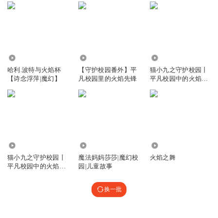
1926
1136
1620.54万
哈利.波特与火焰杯
【守护校园番外】平
猫小九之守护校园丨
【诗念浮萍|魔幻】
凡校园里的火焰先锋
平凡校园中的火焰先
锋丨奇喵宇宙
6002
47.55万
450
猫小九之守护校园丨
魔法妈妈莎莎|魔幻校
火焰之舞
平凡校园中的火焰先
园|儿童故事
锋丨伪奇喵宇宙
换一批