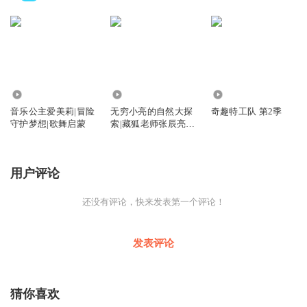
27.69万
37
38.99万
音乐公主爱美莉|冒险
无穷小亮的自然大探
奇趣特工队 第2季
守护梦想|歌舞启蒙
索|藏狐老师张辰亮的
首部科普动画
用户评论
还没有评论，快来发表第一个评论！
发表评论
猜你喜欢