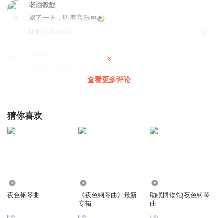
老酒微醺
累了一天，听着音乐💤
回复
2026-01-28
6
小狐有声
过来听音乐啦
查看更多评论
回复
2026-01-26
5
那抹水仙
猜你喜欢
听赵老师的钢琴曲，还是一如既往地清新舒服悠远
回复
2026-01-28
4
瑞雪君子
过来听了
回复
2532
2687.55万
8260
2026-01-27
4
夜色钢琴曲
《夜色钢琴曲》最新
助眠博物馆|夜色钢琴
专辑
曲
蓝莓雪雪MM