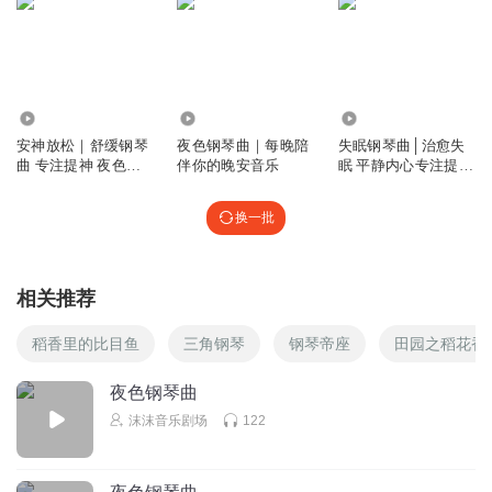
回复
2026-01-27
3
知尔播音
谢谢老师的大爱分享，这样的港湾宁静而坚实
2.90万
6.25万
7056
安神放松｜舒缓钢琴
夜色钢琴曲｜每晚陪
失眠钢琴曲│治愈失
回复
2026-02-06
2
曲 专注提神 夜色钢
伴你的晚安音乐
眠 平静内心专注提神
琴曲
夜色钢琴曲
仰望星空的小天使
换一批
每一首都是经典曲目，治愈人心！
回复
2026-02-03
2
相关推荐
杜先森_su
一月埋下努力的种子，静等梦想成真～
稻香里的比目鱼
三角钢琴
钢琴帝座
田园之稻花香
回复
2026-01-29
夜色钢琴曲
2
沫沫音乐剧场
122
虞听晚
静静的聆听老师优雅的琴声，好似稻花香味飘飘就在眼前。