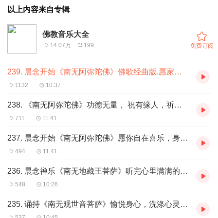
以上内容来自专辑
佛教音乐大全
14.07万
199
免费订阅
239. 晨念开始《南无阿弥陀佛》佛歌经曲版,愿家人平安健康每一天
1132
10:37
238. 《南无阿弥陀佛》功德无量， 祝有缘人，祈愿听者诸愿皆满幸福
711
11:41
237. 晨念开始《南无阿弥陀佛》愿你自在喜乐，身体安康，事事顺意！
494
11:41
236. 晨念禅乐《南无地藏王菩萨》听完心里满满的正能量，烦恼尽除！
548
10:26
235. 诵持《南无观世音菩萨》愉悦身心，洗涤心灵，愿福报和智慧无量增
537
10:45