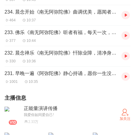
234. 晨念开始《南无阿弥陀佛》曲调优美，愿闻者吉祥安康所求皆得
464
10:37
233. 佛乐《南无阿弥陀佛》听者有福，每天一次，祈福家人平安吉祥！
377
10:44
232. 晨念禅乐《南无阿弥陀佛》忏除业障，清净身心，福德越来越好！
330
10:36
231. 早晚一遍《阿弥陀佛》静心持诵，愿你一生没烦脑，幸福吉祥！
1001
10:35
主播信息
正能量演讲传播
我爱你如同爱自己!
加关注
2.33万