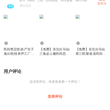
新书《残棺》上架！恐怖悬疑、风水盗墓，每日50更，等你来收听！
加关注
9.93万
20.85万
153.68万
36.99万
民间禁忌怪谈|尸生子
【免费】东北出马仙|
【免费】东北出马仙
鬼出棺|怪兽声工厂|
三集必上瘾民间恐怖
第三部|劉老道民间禁
恐怖悬疑精品多人剧
悬疑灵异|接地气听我
忌恐怖悬疑|三集必上
讲述我看事那些年
瘾|【超低价】
用户评论
还没有评论，快来发表第一个评论！
发表评论