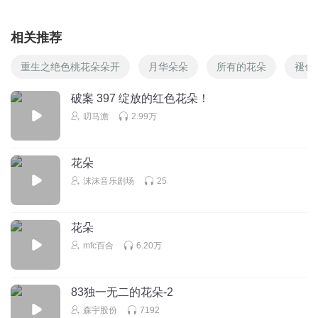
相关推荐
重生之绝色桃花朵朵开
月华朵朵
所有的花朵
褪色
破案 397 绽放的红色花朵！
叨马澹
2.99万
花朵
沫沫音乐剧场
25
花朵
mfc百合
6.20万
83独一无二的花朵-2
森宇股份
7192