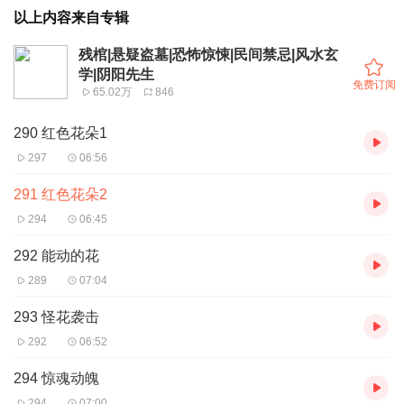
以上内容来自专辑
残棺|悬疑盗墓|恐怖惊悚|民间禁忌|风水玄
学|阴阳先生
免费订阅
65.02万
846
290 红色花朵1
297
06:56
291 红色花朵2
294
06:45
292 能动的花
289
07:04
293 怪花袭击
292
06:52
294 惊魂动魄
294
07:00