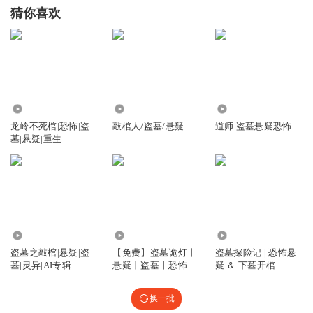
猜你喜欢
16.42万
1346
1301
龙岭不死棺|恐怖|盗
敲棺人/盗墓/悬疑
道师 盗墓悬疑恐怖
墓|悬疑|重生
7512
2.62万
2.97万
盗墓之敲棺|悬疑|盗
【免费】盗墓诡灯丨
盗墓探险记 | 恐怖悬
墓|灵异|AI专辑
悬疑丨盗墓丨恐怖丨
疑 ＆ 下墓开棺
多播
换一批