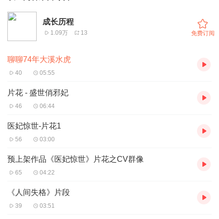
成长历程
1.09万
13
免费订阅
聊聊74年大溪水虎
40
05:55
片花 - 盛世俏邪妃
46
06:44
医妃惊世-片花1
56
03:00
预上架作品《医妃惊世》片花之CV群像
65
04:22
《人间失格》片段
39
03:51