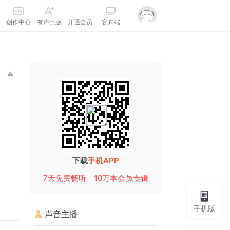
创作中心
有声出版
开通会员
客户端
下载
手机APP
7天免费畅听
10万本会员专辑
手机版
声音主播