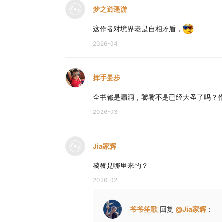
梦之逍遥游
这作者对境界老是自相矛盾，
2026-04
挥手曼步
全书都是漏洞，饕餮不是已经大圣了吗？
2026-03
Jia家辉
饕餮是哪里来的？
2026-02
爷爷笙歌
回复
@
Jia家辉
：