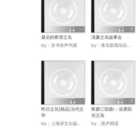
1124
1.5万
最后的希望之岛
清廉之岛故事会
by：
非书有声书屋
by：
青岛新闻综合广播
933
3.5万
昨日之岛|精品|当代文
希腊三部曲Ⅰ：追逐阳
学
光之岛
by：
上海译文出版社电子书
by：
湛庐阅读