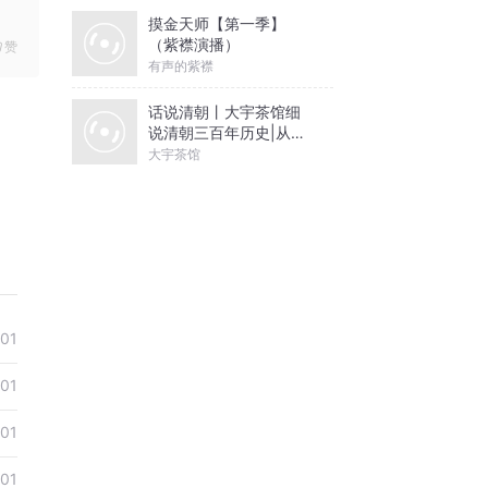
摸金天师【第一季】
（紫襟演播）
赞
有声的紫襟
话说清朝丨大宇茶馆细
说清朝三百年历史|从努
尔哈赤到末代皇帝溥仪|
大宇茶馆
康熙雍正乾隆
01
01
01
01