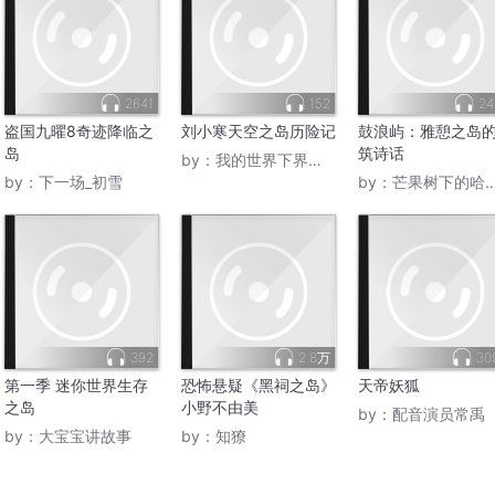
2641
152
24
盗国九曜8奇迹降临之
刘小寒天空之岛历险记
鼓浪屿：雅憩之岛
岛
筑诗话
by：
我的世界下界君主
by：
下一场_初雪
by：
芒果树下的哈哈猪
392
2.8万
30
第一季 迷你世界生存
恐怖悬疑《黑祠之岛》
天帝妖狐
之岛
小野不由美
by：
配音演员常禹
by：
大宝宝讲故事
by：
知獠