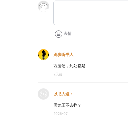
表情
跑步听书人
西游记，到处都是
2天前
以书入道丶
黑龙王不去挣？
2026-07