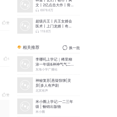
文丨2亿点击大作丨骨头
演播
6978.6万
超级兵王丨兵王女婿会
赞
医术丨上门龙婿丨奇门
医圣丨爽文
119.8万
相关推荐
换一批
李哪吒上学记｜稀里糊
1
涂一年级&神神气气二年
级
东海小学广播站
神秘复苏|悬疑惊悚|灵
异|多人有声剧
北冥有声
赞
米小圈上学记:一二三年
级 | 畅销出版物
米小圈