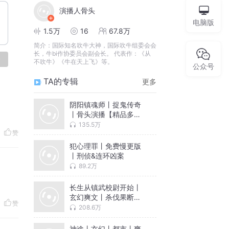
演播人骨头
电脑版
1.5万
16
67.8万
简介：
国际知名吹牛大神，国际吹牛组委会会
长，牛bi作协委员会副会长。 代表作：《从
论
不吹牛》《牛在天上飞》等。
公众号
TA的专辑
更多
阴阳镇魂师丨捉鬼传奇
丨骨头演播【精品多
播】
135.5万
赞
犯心理罪丨免费慢更版
丨刑侦&连环凶案
89.2万
长生从镇武校尉开始丨
玄幻爽文丨杀伐果断丨
赞
系统丨拒绝圣母
208.6万
神途丨玄幻丨都市丨爽