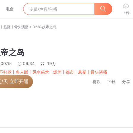
电台
上传
>
丨悬疑丨骨头演播
3228 妖帝之岛
 妖帝之岛
:00:15
06:34
19万
不好惹丨多人版丨风水秘术丨爆笑丨都市丨悬疑丨骨头演播
元/天 立即开通
喜欢
下载
分享