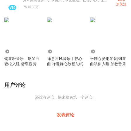
用耳朵听世界，分享快乐，享受生活。让你开心，让你笑，抖音搜：宝军在北京
加关注
16.30万
27.62万
58.39万
46.61万
钢琴轻音乐｜钢琴曲
禅意古风音乐丨静心
平静心灵钢琴音|钢琴
轻松入睡 舒缓疲劳
曲 禅意静心放松助眠
曲哄你入睡 胎教音乐
用户评论
还没有评论，快来发表第一个评论！
发表评论