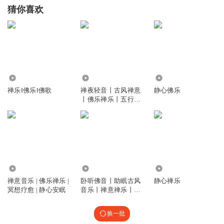
猜你喜欢
38.82万
2210
3.43万
禅乐‖佛乐‖佛歌
禅夜轻音丨古风禅意
静心佛乐
丨佛乐禅乐丨五行养
生丨静心安眠
11.60万
1.83万
4083
禅意音乐 | 佛乐禅乐 |
卧听佛音丨助眠古风
静心禅乐
冥想疗愈 | 静心安眠
音乐丨禅意禅乐丨静
心曲丨疗愈安神
换一批