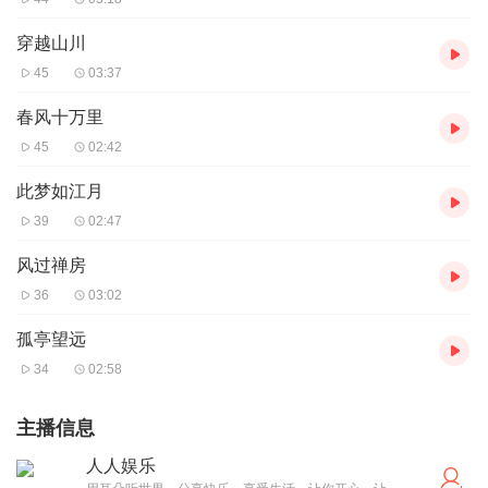
穿越山川
45
03:37
春风十万里
45
02:42
此梦如江月
39
02:47
风过禅房
36
03:02
孤亭望远
34
02:58
主播信息
人人娱乐