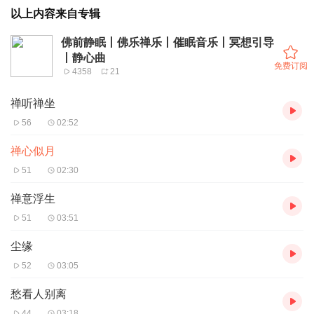
以上内容来自专辑
佛前静眠丨佛乐禅乐丨催眠音乐丨冥想引导
丨静心曲
免费订阅
4358
21
禅听禅坐
56
02:52
禅心似月
51
02:30
禅意浮生
51
03:51
尘缘
52
03:05
愁看人别离
44
03:18