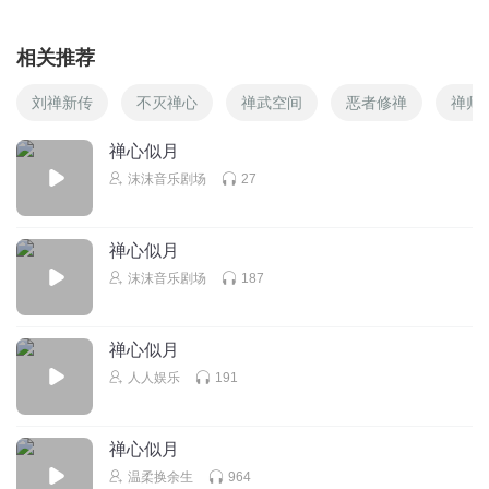
相关推荐
刘禅新传
不灭禅心
禅武空间
恶者修禅
禅师
禅心似月
沫沫音乐剧场
27
禅心似月
沫沫音乐剧场
187
禅心似月
人人娱乐
191
禅心似月
温柔换余生
964