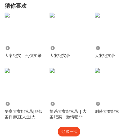
猜你喜欢
194.61万
1672.11万
7507
大案纪实｜刑侦实录
大案纪实录
大案纪实录
2.36万
3634
11.15万
要案大案纪实录|刑侦
情杀大案纪实录｜大
刑侦大案纪实
案件|疯狂人生|大案
案纪实｜激情犯罪
纪实
换一批