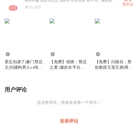
保持有趣 温柔而坚定 我的声音有温度 有声书广播剧制作人/ 配音员/网文作者
加关注
26.54万
205.26万
7.57万
368.79万
霍总别虐了|豪门禁忌
【免费】错撩：禁忌
【免费】闪婚后，禁
文|闷骚狗男人vs纯野
之爱 |爆款全平台人
欲教授又宠又撩|两
小白兔|伪骨科|霸总
气TOP|伪骨科|霸总甜
性|伦理暧昧关系|甜
甜宠
宠
宠|豪门恩怨
用户评论
还没有评论，快来发表第一个评论！
发表评论