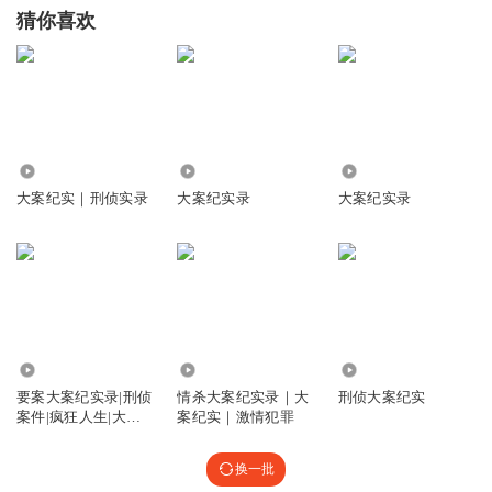
猜你喜欢
194.61万
7507
1672.31万
大案纪实｜刑侦实录
大案纪实录
大案纪实录
2.36万
3634
6810
要案大案纪实录|刑侦
情杀大案纪实录｜大
刑侦大案纪实
案件|疯狂人生|大案
案纪实｜激情犯罪
纪实
换一批