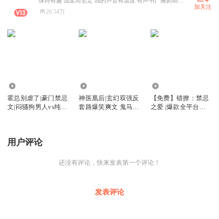
保持有趣 温柔而坚定 我的声音有温度 有声书广播剧制作人/ 配音员/网文作者
加关注
26.54万
205.35万
722.60万
7.57万
霍总别虐了|豪门禁忌
神医凰后|玄幻双强反
【免费】错撩：禁忌
文|闷骚狗男人vs纯野
套路爆笑爽文 鬼马废
之爱 |爆款全平台人
小白兔|伪骨科|霸总
材逆袭奇迹
气TOP|伪骨科|霸总甜
甜宠
宠
用户评论
还没有评论，快来发表第一个评论！
发表评论