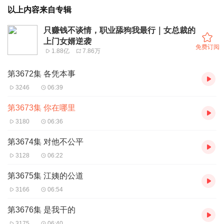
以上内容来自专辑
只赚钱不谈情，职业舔狗我最行｜女总裁的
上门女婿逆袭
免费订阅
1.88亿
7.86万
第3672集 各凭本事
3246
06:39
第3673集 你在哪里
3180
06:36
第3674集 对他不公平
3128
06:22
第3675集 江姨的公道
3166
06:54
第3676集 是我干的
3175
06:40