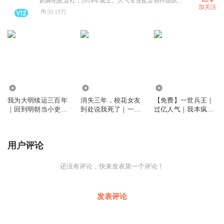
剧舞吧配音社，2014年成立。人气专业配音制作团队，旗下百余位知名人气声优，配音风格多变鲜活，产出作品总点击收听达到百亿。代表作《色遍天下》、《朔风歌》、《五行天》、《归期》、《宫妃记》等。
加关注
59.19万
2511.82万
4.14亿
459.84万
我为大明续运三百年
消失三年，校花女友
【免费】一世兵王｜
｜回到明朝当小吏｜
到处说我死了｜一世
过亿人气｜我本疯狂
铁血残明
兵王｜热血爽文
｜爆款热血爽文
用户评论
还没有评论，快来发表第一个评论！
发表评论