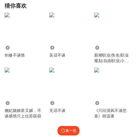
猜你喜欢
471
9.70万
3833
剑修不谈情
吴话不谈
新潮职业|佚名|职业
规划|自由职业|小众
赚钱
46
273
8835
侧妃娘娘茶又媚，不
无话不谈
《只问清风不谈悲
谈感情只上位苏窈窈
喜》胡适著
换一批