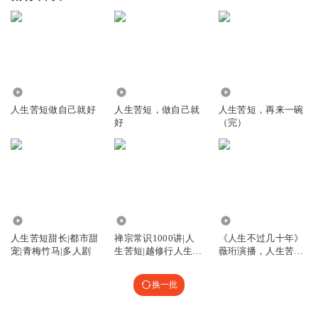
1218
18.02万
4318
人生苦短做自己就好
人生苦短，做自己就
人生苦短，再来一碗
好
（完）
6.47万
7.79万
16.25万
人生苦短甜长|都市甜
禅宗常识1000讲|人
《人生不过几十年》
宠|青梅竹马|多人剧
生苦短|越修行人生越
薇珩演播，人生苦
没有遗憾
短，且看如何 不苦
换一批