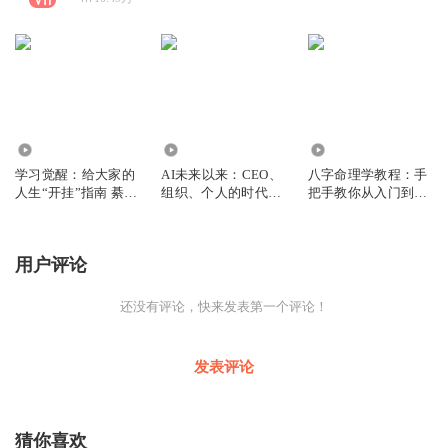
113
5678
3653
学习觉醒：给大家的
AI未来以来：CEO、
八字命理学教程：手
人生“开挂”指南 綦哲
组织、个人的时代红
把手教你从入门到精
达
利 李开复
通 陆致极
用户评论
还没有评论，快来发表第一个评论！
发表评论
猜你喜欢