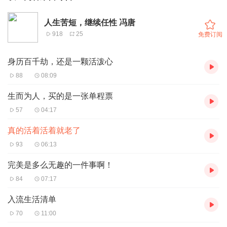
人生苦短，继续任性 冯唐
918
25
免费订阅
身历百千劫，还是一颗活泼心
88
08:09
生而为人，买的是一张单程票
57
04:17
真的活着活着就老了
93
06:13
完美是多么无趣的一件事啊！
84
07:17
入流生活清单
70
11:00