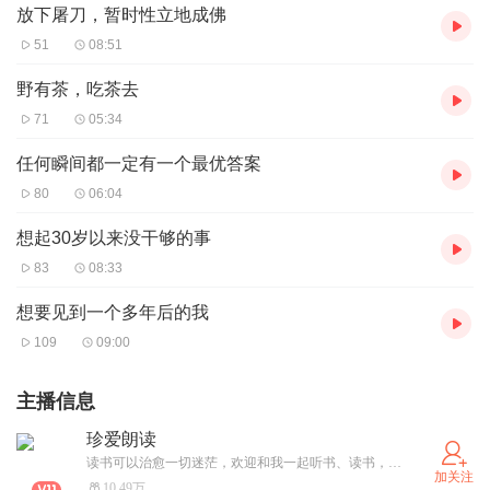
放下屠刀，暂时性立地成佛
51
08:51
野有茶，吃茶去
71
05:34
任何瞬间都一定有一个最优答案
80
06:04
想起30岁以来没干够的事
83
08:33
想要见到一个多年后的我
109
09:00
主播信息
珍爱朗读
读书可以治愈一切迷茫，欢迎和我一起听书、读书，一起成长
加关注
10.49万