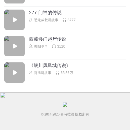
277-门神的传说
讠土寸
恐龙叔叔讲故事
8777
谁玩使命召唤
回复
2026-05-10
0
西藏矮门起尸传说
暖阳冬冉
3120
《银川凤凰城传说》
霄旭讲故事
63.56万
© 2014-
2026
喜马拉雅 版权所有