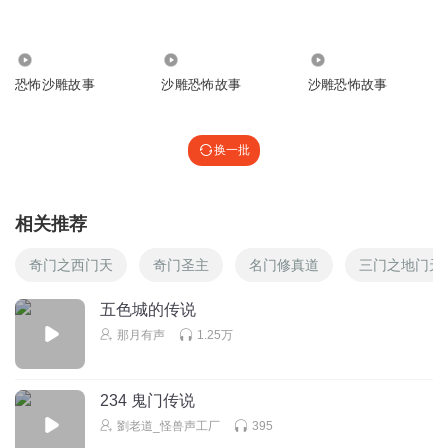
焱X忄
你没有和我说说你太卡了
201.27万
61.77万
3.75万
恐怖沙雕故事
沙雕恐怖故事
沙雕恐怖故事
回复
2026-07-04
0
焱X忄
回复 @
焱X忄
:
但是，很好看
换一批
衘安
2第二
相关推荐
回复
2026-01-20
0
奇门之西门天
奇门圣主
名门修真道
三门之地门天
惊魂夜圈一一桃乐丝
回复 @
衘安
:
？
五色城的传说
那月有声
1.25万
你们是给
3
234 鬼门传说
回复
2026-01-20
0
劉老道_怪兽声工厂
395
听友587848415
回复 @
你们是给
:
你们都不看全集的吗？