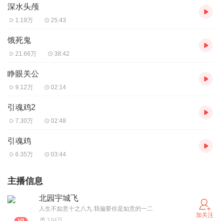
深水头颅
1.19万
25:43
饿死鬼
21.66万
38:42
睁眼关公
9.12万
02:14
引魂鸡2
7.30万
02:48
引魂鸡
6.35万
03:44
主播信息
北园宇城飞
人生不如意十之八九 我偏要你是如意的一二
加关注
3.04万