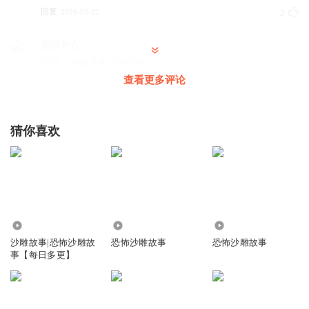
回复
2026-02-22
2
盛很开心
不是，为啥不更了呀主播
查看更多评论
回复
2026-02-02
2
Menghe25
猜你喜欢
彳亍
回复
2026-02-12
1
永远臣服于狐妖小红娘
牛
回复
2511.27万
20.61万
65.49万
2026-02-15
1
沙雕故事|恐怖沙雕故
恐怖沙雕故事
恐怖沙雕故事
事【每日多更】
好繁啊yy
回复
2026-02-21
1