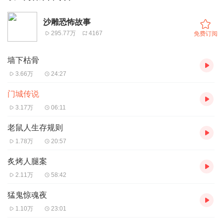
沙雕恐怖故事
295.77万
4167
免费订阅
墙下枯骨
3.66万
24:27
门城传说
3.17万
06:11
老鼠人生存规则
1.78万
20:57
炙烤人腿案
2.11万
58:42
猛鬼惊魂夜
1.10万
23:01