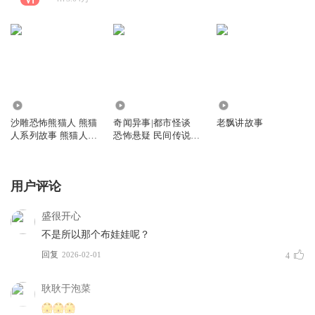
50.92万
0
37.20万
沙雕恐怖熊猫人 熊猫
奇闻异事|都市怪谈
老飘讲故事
人系列故事 熊猫人独
恐怖悬疑 民间传说
立故事
灵异事件
用户评论
盛很开心
不是所以那个布娃娃呢？
回复
2026-02-01
4
耿耿于泡菜