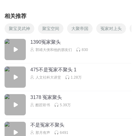
相关推荐
聚宝灵武神
聚宝空间
大聚帝国
冤家对上头
1390冤家聚头
郭靖大侠和他的朋友们
830
475不是冤家不聚头 1
人文社科大讲堂
1.28万
3178 冤家聚头
酷匠听书
5.39万
不是冤家不聚头
那月有声
6491