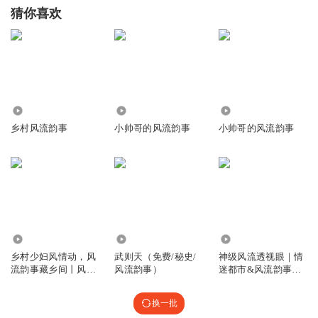
猜你喜欢
33.98万
6684
4.00万
乡村风流韵事
小帅哥的风流韵事
小帅哥的风流韵事
136.90万
4.93万
338.78万
乡村少妇风情动，风
武则天（免费/秘史/
神级风流透视眼｜情
流韵事藏乡间丨风流
风流韵事）
迷都市&风流韵事｜
丨免费收听
猎艳都市
换一批