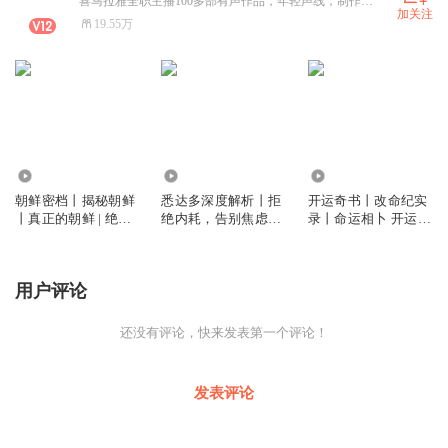
喜马拉雅全职主播100多部有声作品，年轻声线，制作团队，运 营团队成熟，合作戳
加关注
19.55万
103.58万
54.85万
111.91万
朝鲜密档丨揭秘朝鲜
悉达多深度解析丨拒
开运奇书丨改命纪实
丨真正的朝鲜 | 绝密
绝内耗，告别焦虑丨
录丨命运相卜 开运
档案解密 你不知道的
人间清醒
改命 开运天书 玄道
神秘国度
有术 命理天师 飞星
布局
用户评论
还没有评论，快来发表第一个评论！
发表评论