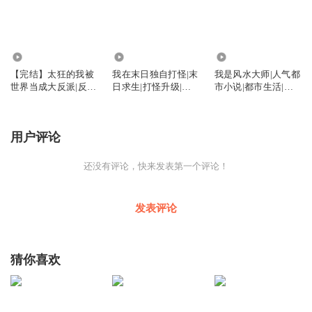
3.49万
6.82万
2.37万
【完结】太狂的我被
我在末日独自打怪|末
我是风水大师|人气都
世界当成大反派|反派
日求生|打怪升级|不
市小说|都市生活|异
男主|搞笑
圣母【完】
术超能
用户评论
还没有评论，快来发表第一个评论！
发表评论
猜你喜欢