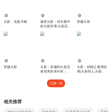
17.50万
4.10万
1462
火影：无敌天赋
魂穿火影：转生眼中
穿越火影
的火影世界|火影忍
者|动漫同人
9792
179.22万
173.87万
穿越火影
火影：穿越到火影忍
火影：砂隐之最强技
者世界的木叶村｜最
师|火影同人|火影忍
强火影诞生
者
换一批
相关推荐
神魂之有我无敌
无敌神魂
完美世界之武魂
无敌妖