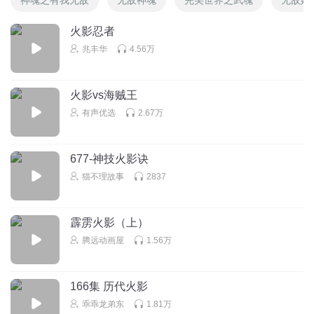
火影忍者
兆丰华
4.56万
火影vs海贼王
有声优选
2.67万
677-神技火影诀
猫不理故事
2837
霹雳火影（上）
腾远动画屋
1.56万
166集 历代火影
乖乖龙弟东
1.81万