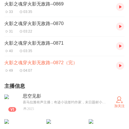
火影之魂穿火影无敌路--0869
33
03:35
火影之魂穿火影无敌路--0870
31
03:22
火影之魂穿火影无敌路--0871
40
03:35
火影之魂穿火影无敌路--0872（完）
49
04:07
主播信息
思空见影
喜马拉雅有声主播；奇迹小说签约作家，末日题材小说《末日行尸》已完结【预计今年会不定期更新成单播有声书，近请期待！！】，新小说《穿越了我让你重生了吗？》正在日常码字中。 小说搬运工，版权书《大佬今天翻车了吗？》已完结，陆续更新不定期免费小说；
加关注
2025