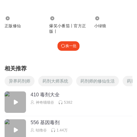
24.00万
62.90万
7.99万
正版修仙
爆笑小番茄丨官方正
小绿狼
版丨
换一批
相关推荐
异界药剂师
药剂大师系统
药剂师的修仙生活
药剂
410 毒剂大全
神奇喵喵谷
5382
556 基因毒剂
咕噜谷
1.44万