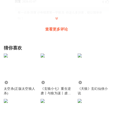
回复
2026-02-07
0
有一点杂
回复 @
奇喵君第一宇航员
:
你这么多沙发，能让我坐坐
吗？
查看更多评论
剑影无踪的儿子
觉得好听的给我点个赞
猜你喜欢
回复
2026-03-03
0
快乐鸭加油鸭
回复
2026-02-27
0
13.84万
1.60万
2.79万
太空杀(正版太空狼人
《玄狼小七》重生逆
《天狼》玄幻仙侠小
杀)
袭丨与狼为谋丨虐渣
说
丨精品免费爆更