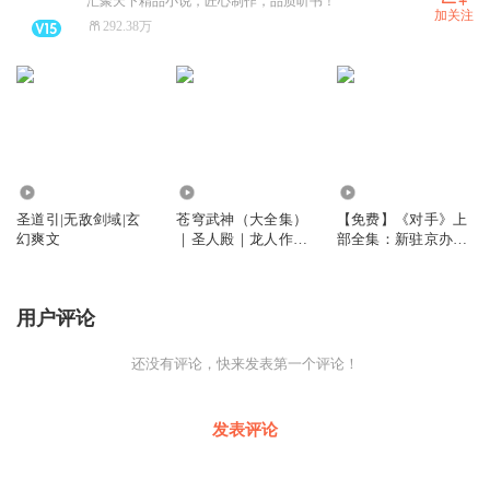
汇聚天下精品小说，匠心制作，品质听书！
加关注
292.38万
8.35万
4956.75万
21.23万
圣道引|无敌剑域|玄
苍穹武神（大全集）
【免费】《对手》上
幻爽文
｜圣人殿｜龙人作品
部全集：新驻京办主
｜延丞领衔播讲
任
用户评论
还没有评论，快来发表第一个评论！
发表评论