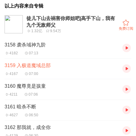
以上内容来自专辑
徒儿下山去祸害你师姐吧|高手下山，我有
九个无敌师父
免费订阅
1.32亿
9.54万
3158 袭杀域神九阶
4182
07:13
3159 入极道魔域总部
4167
07:00
3160 魔尊竟是孩童
4211
07:06
3161 暗杀不断
4627
06:50
3162 那我就，成全你
4129
06:30