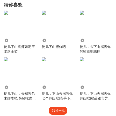
猜你喜欢
183
1.49万
387
徒儿下山找师姐吧王
徒儿下山报仇吧
徒儿，去下山祸害你
尘赵玉茹
的师姐吧陈楠
48.56万
2131.61万
12.51万
徒儿下山，去祸害你
徒儿，下山去祸害你
徒儿，下山去祸害你
未婚妻吧|扮猪吃虎|
七个师姐吧|高手下
师姐吧|精品都市异能
打脸|爆爽|爆笑|无敌|
山|一人之下
小说
至尊
换一批