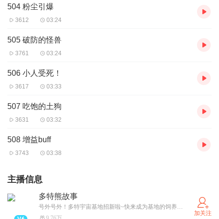
504 粉尘引爆
3612
03:24
505 破防的怪兽
3761
03:24
506 小人受死！
3617
03:33
507 吃饱的土狗
3631
03:32
508 增益buff
3743
03:38
主播信息
多特熊故事
号外号外！多特宇宙基地招新啦~快来成为基地的饲养员，投喂多特熊吧！（卫星小红薯同名哦~）
加关注
9.76万