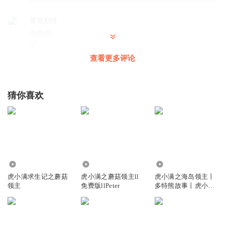
菜就别练
🙃🙃🙃
回复
2026-01-26
1
查看更多评论
听友330873753
⬇️👂👂🏎
猜你喜欢
回复
2026-07-16
0
多特熊故事老粉
1沙发🛋️十1点赞👍🏻
回复
2026-01-25
0
8.54万
104.31万
453.05万
虎小满求生记之蘑菇
虎小满之蘑菇领主ll
虎小满之海岛领主丨
多特熊故事老粉
领主
免费版llPeter
多特熊故事丨虎小满
领主系列
1沙发🛋️十1点赞👍🏻
回复
2026-01-25
0