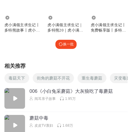
多特性故事最棒
fydy
1888.96万
53
21.48万
回复
2026-03-24
0
虎小满领主求生记丨
虎小满领主求生记｜
虎小满领主求生记丨
多特熊故事丨虎小满
多特熊20｜虎小满领
免费畅享版丨多特熊
领主系列
主系列
故事
换一批
相关推荐
毒菇天下
街角的蘑菇不开花
重生毒蘑菇
灾变毒菇
006《小白兔采蘑菇》大灰狼吃了毒蘑菇
阅耳亲子故事
1.95万
蘑菇中毒
皮皮TV寡妇
1.68万