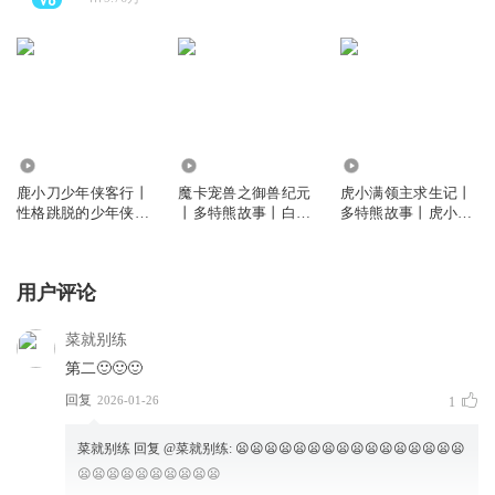
65.34万
446.58万
1888.96万
鹿小刀少年侠客行丨
魔卡宠兽之御兽纪元
虎小满领主求生记丨
性格跳脱的少年侠客
丨多特熊故事丨白小
多特熊故事丨虎小满
丨多特熊故事
轩·魔宠系列
领主系列
用户评论
菜就别练
第二🙂🙂🙂
回复
2026-01-26
1
菜就别练
回复 @
菜就别练
:
😦😦😦😦😦😦😦😦😦😦😦😦😦😦😦😦
😦😦😦😦😦😦😦😦😦😦