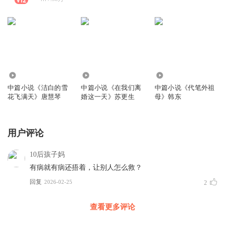
6889
3415
9466
中篇小说《洁白的雪
中篇小说《在我们离
中篇小说《代笔外祖
花飞满天》唐慧琴
婚这一天》苏更生
母》韩东
用户评论
10后孩子妈
有病就有病还捂着，让别人怎么救？
回复
2026-02-25
2
查看更多评论