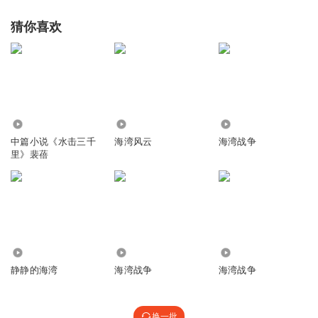
猜你喜欢
4.55万
3831
63.01万
中篇小说《水击三千
海湾风云
海湾战争
里》裴蓓
1.63万
154.55万
89.11万
静静的海湾
海湾战争
海湾战争
换一批