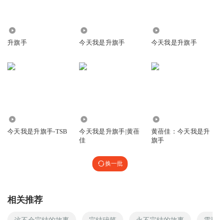
1.38万
104.33万
4114
升旗手
今天我是升旗手
今天我是升旗手
7924
1200
7.66万
今天我是升旗手-TSB
今天我是升旗手|黄蓓
黄蓓佳：今天我是升
佳
旗手
换一批
相关推荐
这不会完结的故事
完结碎笔
永不完结的故事
需要