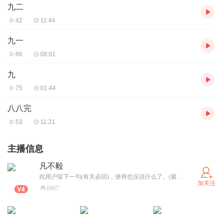
九二
42
11:44
九一
66
08:01
九
75
01:44
八八完
53
11:21
主播信息
凡不毅
此用户留下一句(有关必回)，便再也没说什么了。(最近出去玩，可能要等很久才会关了。请谅解)
加关注
6067