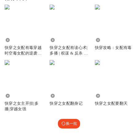
1.33万
403
214.43万
快穿之女配有毒穿越
快穿之女配有读心术|
快穿攻略：女配有毒
时空毒女配的逆袭之
多播 | 权谋 & 反杀 |
路 | 幻想言情 | 免费 |
一场骗泪成真的江山
快穿
局
141.05万
51.58万
4768
快穿之女主开挂|多
快穿之女配翻身记
快穿之女配要翻天
播|穿越女强
换一批