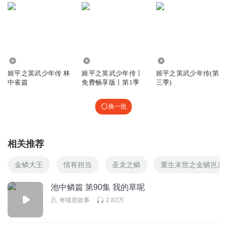
猶小九
回复 @
七月儿_猫墨染
:
谢谢๑•́₃•̀๑
壹决胜负
在外面报马伯庸的名号可以多挨几顿打
回复
4.16万
23.11万
9990
2026-01-27
48
姬平之英武少年传 林
姬平之英武少年传丨
姬平之英武少年传(第
中雀篇
免费畅享版丨第1季
三季)
落and萱__一只庐兔
回复 @
壹决胜负
:
甜菜！出院！
换一批
猶小九
中国家长的十二大幻觉 1、成绩不好就是坏学生。 2、成绩不
好什么的都是手机害的。 3、没收电子产品成绩就能上去。
相关推荐
4、孩子成绩不好和自己一点关系都没。 5、成绩好就是好
事。 6、打孩子就能让孩子长记性。 7、近视眼就是因为玩手
金鳞大王
情有担当
圣龙之鳞
重生末世之金鳞岂是
机。 8、钱少了就是你偷的。 9、认为所有游戏都能暂停。
10、认为拿着手机就是玩游戏。 11、大人不占理就说小孩犟
池中鳞篇 第90集 我的草呢
（顶嘴） 12、自己叨叨和骂孩子是为了孩子好。 大家要是觉
奇喵君故事
2.83万
得我说的对就点个赞吧（自愿） （是学生就转发）
回复
2026-01-27
35