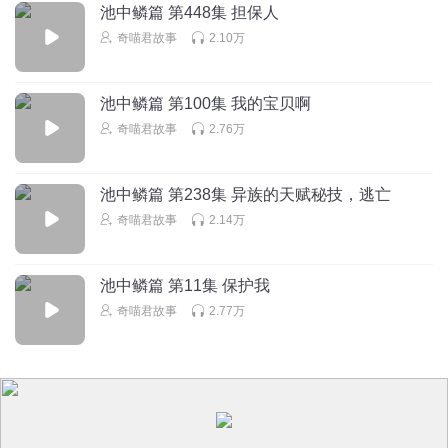
池中鳞篇 第448集 担保人
奇喵君故事
2.10万
划水的鱼y
其实我一直觉得马伯庸这个人物的塑造并不只只是给姬平带
来了麻烦，他同样给姬平带来了好处。姬平在前期没有找到
池中鳞篇 第100集 我的宝贝啊
将灵气与气血融合的方法时靠的就是马伯庸的特殊方法。但
奇喵君故事
2.76万
马伯庸对姬平的态度也仅仅只是熟悉一些的有天赋的愿意付
出一些心血的学生。并不是像姬凡那样的亲传弟子。姬平其
实从教学付出上来说应该属于羊百战的亲传弟子。只是杨百
池中鳞篇 第238集 异族的天赋秘技，逃亡
战在很多因素的考虑下，并没有将姬平收作亲传弟子。他依
奇喵君故事
2.14万
旧是记在马伯庸名下。包括马伯庸的个人性格，像是之前在
帮助凤天凌时一样。他的性格和年轻时的过分张扬，造就了
现在的局面。人都是多面的。只能说江南塑造了一个很有人
池中鳞篇 第11集 保护我
物特色的角色。（其实可能是江南和紫薇星各一半）
奇喵君故事
2.77万
回复
2026-01-29
34
划水的鱼y
回复 @
划水的鱼y
:
只能说人不是完全好或完全坏的。人
的一切行为都是由他身处环境和个人性格造成的。每个人物都应该
从多角度去看待。