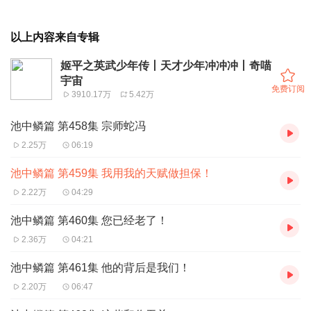
以上内容来自专辑
姬平之英武少年传丨天才少年冲冲冲丨奇喵
宇宙
免费订阅
3910.17万
5.42万
池中鳞篇 第458集 宗师蛇冯
2.25万
06:19
池中鳞篇 第459集 我用我的天赋做担保！
2.22万
04:29
池中鳞篇 第460集 您已经老了！
2.36万
04:21
池中鳞篇 第461集 他的背后是我们！
2.20万
06:47