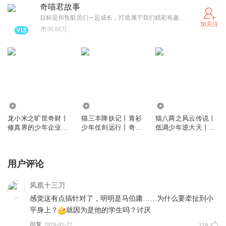
奇喵君故事
目标是和鱼航员们一起成长，打造属于我们精彩有趣的“奇喵宇宙”！（可关注同名卫星公众号和小红薯）
加关注
90.88万
103.45万
4437.71万
1.23亿
龙小米之旷世奇财丨
猫三丰降妖记丨青衫
猫八两之风云传说丨
修真界的少年企业家
少年仗剑远行丨奇喵
低调少年逆大天丨奇
丨奇喵宇宙
宇宙
喵宇宙
用户评论
凤凰十三刀
感觉这有点搞针对了，明明是马伯庸……为什么要牵扯到小
平身上？
就因为是他的学生吗？讨厌
回复
2026-01-27
119