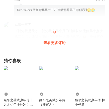
DarwinChen
回复 @
凤凰十三刀
:
我覺得是馬伯庸的問題
凤凰十三刀
《就凭我是天才，就凭我在几个月的时间从体能值几十点变
成二百点，凭我只用两个学期升到四品武者》
小平你有点
霸气了
查看更多评论
回复
2026-01-27
117
我推天下第一嗷
回复 @
凤凰十三刀
:
帅帅的
猜你喜欢
猶小九
千万不要点赞，不然你会遭三劫 第一劫，作业消失。 第二
劫，父母身体健康，长命百岁。 第三劫，喜欢的人向你告
白。 陌生人祝你学业有成，新的学期好运满满。
4459
698
4.49万
回复
2026-01-27
80
姬平之英武少年传丨
姬平之英武少年传
姬平之英武少年传 林
天才少年冲冲冲！丨
（非官方）
中雀篇
林中雀篇