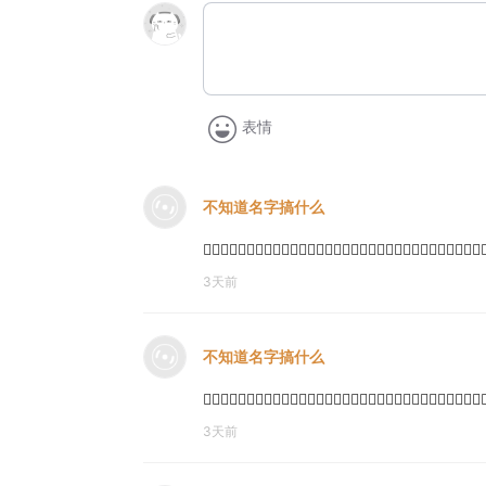
表情
不知道名字搞什么
⃓⃢⃓⃓⃢⃓⃢⃓⃓⃢⃓⃓⃢⃓⃓⃢⃓⃓⃢⃓⃓⃢⃓⃓⃢⃓⃓⃢⃓⃢⃓⃓⃢⃓⃓⃓⃢⃓⃓⃢⃓⃓̵̴̴̴̵̷̴̵̤̺̦͙̯̭͇͎̺̹̠͓̝͕̲̬̺͍͈͔̝̠̟̻̪̻͍̥̹̰͙̏͌̾͂̊͋͋͆̀̀̀̅͑͊͒̾̽̂̾͊̆͆̑͐̾͋͌̾̓̊̅͋̽͗́͒̐̈̈́͊͛̈́̋̽̾̈́̎̅̆̀̆̌̉̏̚͘̕͜͝͝ͅͅ
3天前
不知道名字搞什么
⃓⃢⃓⃓⃢⃓⃢⃓⃓⃢⃓⃓⃢⃓⃓⃢⃓⃓⃢⃓⃓⃢⃓⃓⃢⃓⃓⃢⃓⃢⃓⃓⃢⃓⃓⃓⃢⃓⃓⃢⃓⃓̵̴̴̴̤̺̦͙̯̭͇͎̺̹̠͓̝͕̲̬̏͌̾͂̊͋͋͆̀̀̀̅͑͊͒̾̽̂̾͊̆͆̑͐̾͋̚͘̕͜ͅͅ
3天前