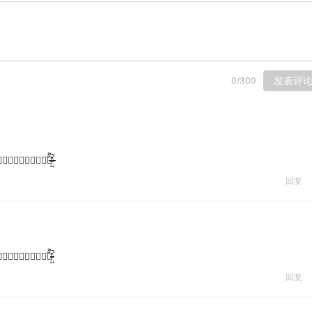
发表评
0
/
300
̶̷̶̧̨̧̨̡̡̢̻̺̼̘̯̱͕̱̲̫͇̲̯̺̰̎̐̈́̓̈́͆̔̈́́̓͑́̕̕̕ͅͅ
回复
̵̷̺͍͈͔̝̠̟̻̪̻͍̥͌̾̓̊̅͋̽͗́͒̐̈̈́͊
回复