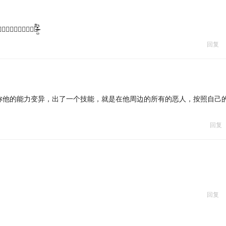
̶̷̶̧̨̧̨̡̡̢̻̺̼̘̯̱͕̱̲̫͇̲̯̺̰̎̐̈́̓̈́͆̔̈́́̓͑́̕̕̕ͅͅ
回复
称他的能力变异，出了一个技能，就是在他周边的所有的恶人，按照自己
回复
回复