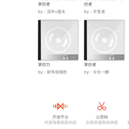
掌控者
控者
by：
流年v逝水
by：
开垦者
1497
3313
掌控力
掌控者
by：
财爷张继胜
by：
今生一醉
开放平台
云剪辑
对接海量精彩内容
在线音频剪辑神器