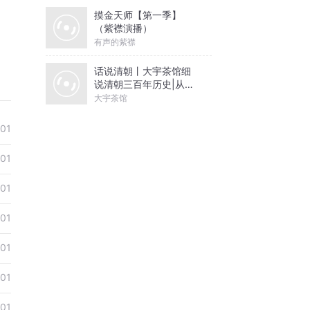
摸金天师【第一季】
（紫襟演播）
有声的紫襟
话说清朝丨大宇茶馆细
说清朝三百年历史|从努
尔哈赤到末代皇帝溥仪|
大宇茶馆
康熙雍正乾隆
01
01
01
01
01
01
01