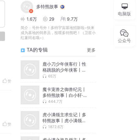
多特熊故事
电脑版
1.6万
29
9.7万
简介：
号外号外！多特宇宙基地招新啦~快来
成为基地的饲养员，投喂多特熊吧！（卫星小
论
红薯同名哦~）
公众号
TA的专辑
更多
鹿小刀少年侠客行丨性
格跳脱的少年侠客丨多
特熊故事
65万
赞
魔卡宠兽之御兽纪元丨
多特熊故事丨白小轩·魔
宠系列
444.7万
虎小满领主求生记丨多
特熊故事丨虎小满领主
赞
系列
1872.6万
虎小满之海岛领主丨多