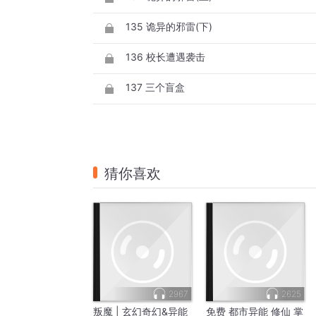
135 诡异的邪雷(下)
136 校长遭遇袭击
137 三个盲盒
猜你喜欢
2967
2625
叛魔 | 玄幻奇幻&异能
免费 都市异能 修仙 掌