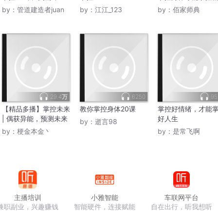
by：
管道建造者juan
by：
江江_123
by：
佰家师典
29.4万
6250
95
【精品多播】掌控未来
教你掌控身体20课
掌控好情绪，才能
| 偶获异能，预测未来
好人生
by：
逝言98
by：
梗金本金丶
by：
是常飞啊
主播培训
小雅智能
车联网平台
兼职副业，兴趣赚钱
智能硬件，连接赋能
自在出行，听我想听