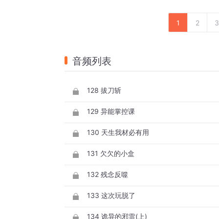
1
2
3
音频列表
128 拔刀斩
129 异能掌控课
130 天生我材必有用
131 欠欠的小盒
132 残念反噬
133 这次玩脱了
134 诡异的邪雷(上)