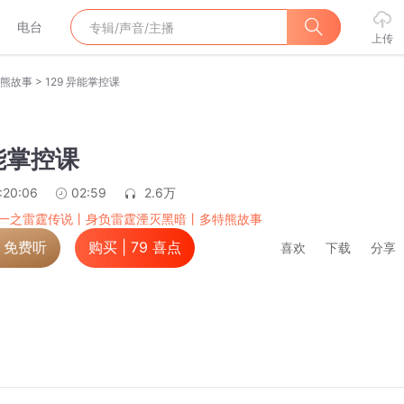
电台
上传
>
熊故事
129 异能掌控课
异能掌控课
:20:06
02:59
2.6万
一之雷霆传说丨身负雷霆湮灭黑暗丨多特熊故事
，免费听
购买 |
79
喜点
喜欢
下载
分享