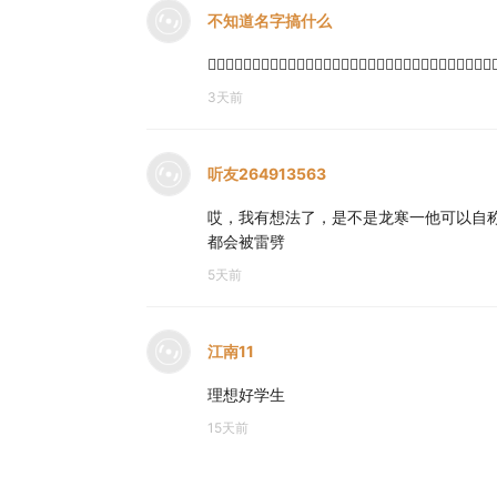
不知道名字搞什么
⃓⃢⃓⃓⃢⃓⃢⃓⃓⃢⃓⃓⃢⃓⃓⃢⃓⃓⃢⃓⃓⃢⃓⃓⃢⃓⃓⃢⃓⃢⃓⃓⃢⃓⃓⃓⃢⃓⃓⃢⃓⃓̵̴̴̴̵̷̴̵̤̺̦͙̯̭͇͎̺̹̠͓̝͕̲̬̺͍͈͔̝̠̟̻̪̻͍̥̹̰͙̏͌̾͂̊͋͋͆̀̀̀̅͑͊͒̾̽̂̾͊̆͆̑͐̾͋͌̾̓̊̅͋̽͗́͒̐̈̈́͊͛̈́̋̽̾̈́̎̅̆̀̆̌̉̏̚͘̕͜͝͝ͅͅ
3天前
听友264913563
哎，我有想法了，是不是龙寒一他可以自
都会被雷劈
5天前
江南11
理想好学生
15天前