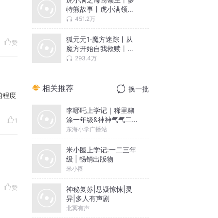
特熊故事丨虎小满领主
系列
451.2万
狐元元1·魔方迷踪丨从
赞
魔方开始自我救赎丨多
特熊故事
293.4万
相关推荐
换一批
的程度
李哪吒上学记｜稀里糊
涂一年级&神神气气二年
1
级
东海小学广播站
米小圈上学记:一二三年
级 | 畅销出版物
米小圈
赞
神秘复苏|悬疑惊悚|灵
异|多人有声剧
北冥有声