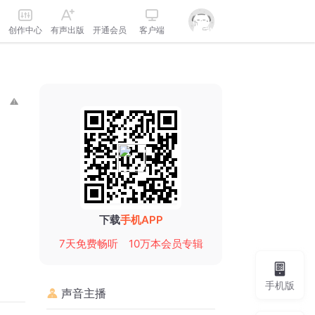
创作中心
有声出版
开通会员
客户端
下载
手机APP
7天免费畅听
10万本会员专辑
手机版
声音主播