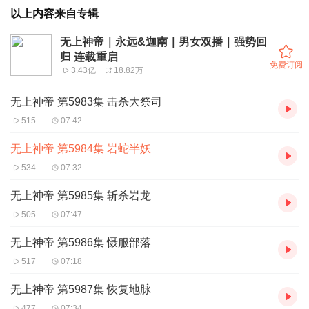
以上内容来自专辑
无上神帝｜永远&迦南｜男女双播｜强势回
归 连载重启
免费订阅
3.43亿
18.82万
无上神帝 第5983集 击杀大祭司
515
07:42
无上神帝 第5984集 岩蛇半妖
534
07:32
无上神帝 第5985集 斩杀岩龙
505
07:47
无上神帝 第5986集 慑服部落
517
07:18
无上神帝 第5987集 恢复地脉
477
07:34