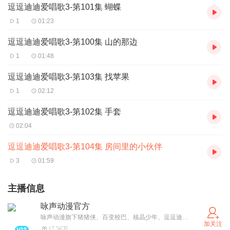
逗逗迪迪爱唱歌3-第101集 蝴蝶
1
01:23
逗逗迪迪爱唱歌3-第100集 山的那边
1
01:48
逗逗迪迪爱唱歌3-第103集 找苹果
1
02:12
逗逗迪迪爱唱歌3-第102集 手套
02:04
逗逗迪迪爱唱歌3-第104集 房间里的小伙伴
3
01:59
主播信息
咏声动漫官方
咏声动漫旗下猪猪侠、百变校巴、核晶少年、逗逗迪迪、疯狂小糖等知名IP经典故事，用有温度的声音陪伴各位小伙伴~~~
加关注
17.56万