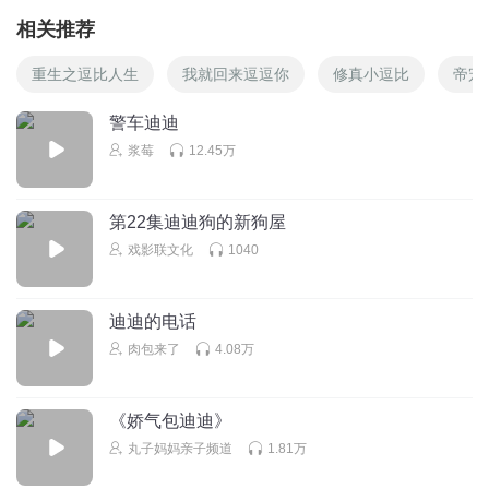
相关推荐
重生之逗比人生
我就回来逗逗你
修真小逗比
帝宠
警车迪迪
浆莓
12.45万
第22集迪迪狗的新狗屋
戏影联文化
1040
迪迪的电话
肉包来了
4.08万
《娇气包迪迪》
丸子妈妈亲子频道
1.81万