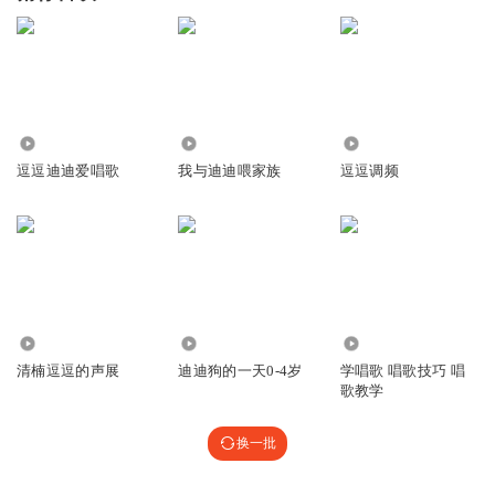
77.92万
3.50万
135.61万
逗逗迪迪爱唱歌
我与迪迪喂家族
逗逗调频
677
4774
11.54万
清楠逗逗的声展
迪迪狗的一天0-4岁
学唱歌 唱歌技巧 唱
歌教学
换一批