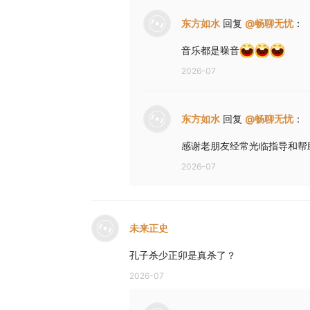
东方如水
回复
@
畅聊无忧
：
音乐都是噪音
2026-07
东方如水
回复
@
畅聊无忧
：
感谢老朋友经常光临指导和帮
2026-07
未来正史
孔子杀少正卯是真杀了？
2026-07