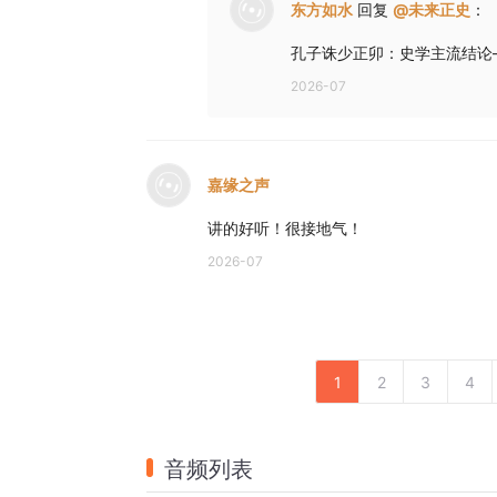
东方如水
回复
@
未来正史
：
孔子诛少正卯：史学主流结论
2026-07
嘉缘之声
讲的好听！很接地气！
2026-07
1
2
3
4
音频列表