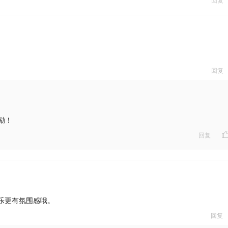
回复
回复
：
励！
回复
乐更有氛围感哦。
回复