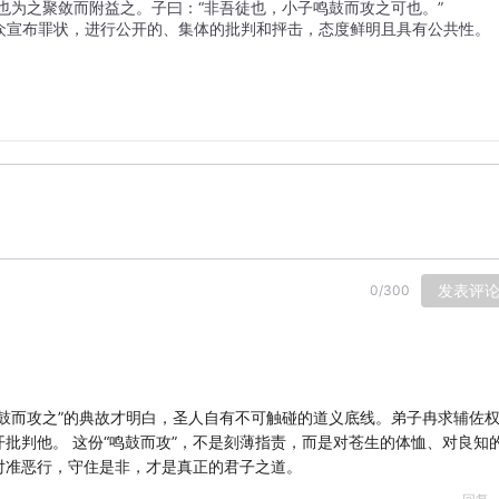
也为之聚敛而附益之。子曰：“非吾徒也，小子鸣鼓而攻之可也。”
众宣布罪状，进行公开的、集体的批判和抨击，态度鲜明且具有公共性。
发表评
0
/
300
鼓而攻之”的典故才明白，圣人自有不可触碰的道义底线。弟子冉求辅佐
批判他。 这份“鸣鼓而攻”，不是刻薄指责，而是对苍生的体恤、对良知
对准恶行，守住是非，才是真正的君子之道。