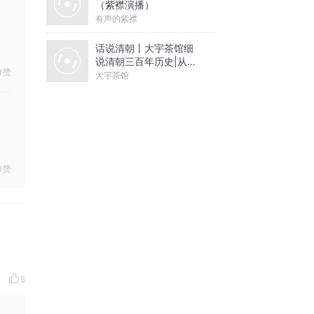
（紫襟演播）
有声的紫襟
话说清朝丨大宇茶馆细
说清朝三百年历史|从努
赞
尔哈赤到末代皇帝溥仪|
大宇茶馆
康熙雍正乾隆
赞
5