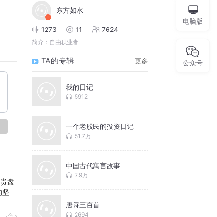
东方如水
电脑版
1273
11
7624
简介：
自由职业者
TA的专辑
更多
公众号
我的日记
5912
一个老股民的投资日记
论
51.7万
中国古代寓言故事
7.9万
权贵盘
的坚
唐诗三百首
2694