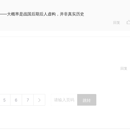
——大概率是战国后期后人虚构，并非真实历史
回复
回复
5
6
7
跳转