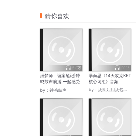
猜你喜欢
5.8万
2095
潜梦师：诡案笔记|钟
学而思《14天攻克KET
鸣鼓声演播|一起感受
核心词汇》音频
恐怖、诡异的声觉盛
by：
汤圆姐姐汤包妹妹
by：
钟鸣鼓声
宴！