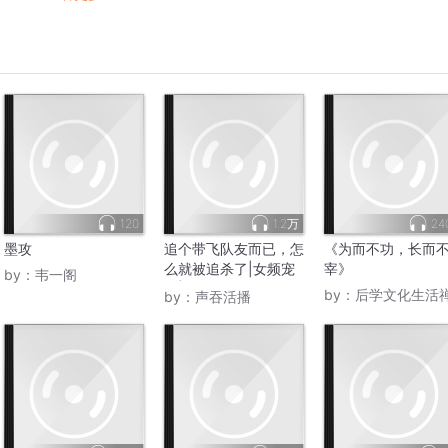
120
1.2万
24
墨攻
追个带飞队友而已，怎
《为而不功，长而
么就被追杀了|女频宠
宰》
by：
韦一阁
文|攻略
by：
后学文化生活
by：
声吞活播