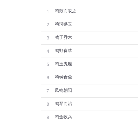
鸣鼓而攻之
1
鸣珂锵玉
2
鸣于乔木
3
鸣野食苹
4
鸣玉曳履
5
鸣钟食鼎
6
凤鸣朝阳
7
鸣琴而治
8
鸣金收兵
9