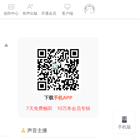
创作中心
有声出版
开通会员
客户端
下载
手机APP
7天免费畅听
10万本会员专辑
手机版
声音主播