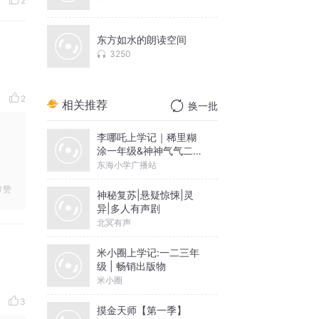
2
东方如水的朗读空间
3250
2
相关推荐
换一批
李哪吒上学记｜稀里糊
涂一年级&神神气气二年
级
东海小学广播站
赞
神秘复苏|悬疑惊悚|灵
异|多人有声剧
北冥有声
米小圈上学记:一二三年
级 | 畅销出版物
米小圈
3
摸金天师【第一季】