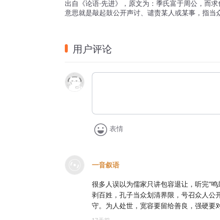
出自《论语·先进》，原文为：季氏富于周公，而求
意思就是敲起鼓公开声讨、谴责某人或某事，指当
用户评论
表情
一音叙语
很多人误以为儒家只讲包容退让，听完“鸣
剥百姓，孔子当众划清界限，号召众人公开
守。为人处世，宽容要留给善良，强硬要