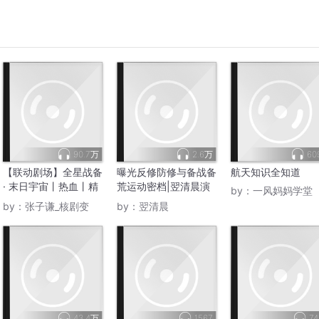
90.7万
2.6万
60
【联动剧场】全星战备
曝光反修防修与备战备
航天知识全知道
· 末日宇宙丨热血丨精
荒运动密档|翌清晨演
by：
一风妈妈学堂
品多播
播
by：
张子谦_核剧变
by：
翌清晨
43.4万
1567
74