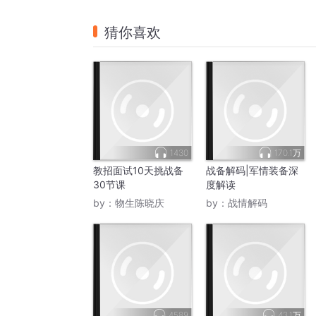
猜你喜欢
1430
170.1万
教招面试10天挑战备
战备解码|军情装备深
30节课
度解读
by：
物生陈晓庆
by：
战情解码
4589
43.1万