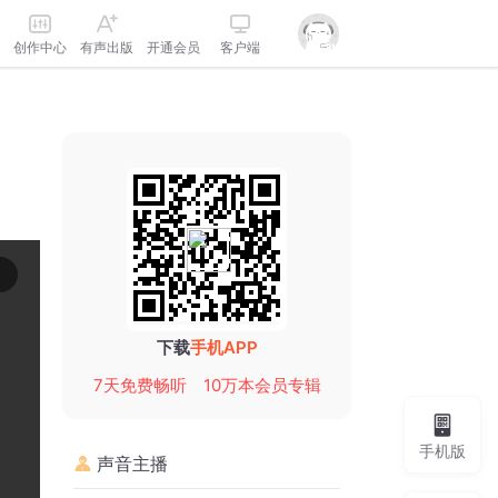
创作中心
有声出版
开通会员
客户端
下载
手机APP
7天免费畅听
10万本会员专辑
手机版
声音主播