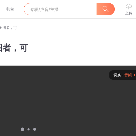
电台
上传
全图者，可
图者，可
切换 -
音频