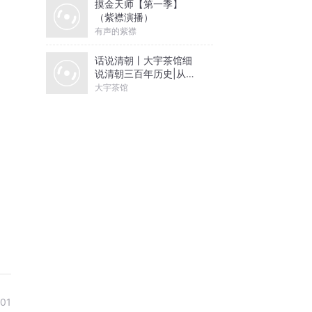
摸金天师【第一季】
（紫襟演播）
有声的紫襟
话说清朝丨大宇茶馆细
说清朝三百年历史|从努
尔哈赤到末代皇帝溥仪|
大宇茶馆
康熙雍正乾隆
01