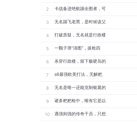
卡战备进绝航踢全图者，可
2
无名踢飞老黑，是时候该父
3
打破质疑，无名就是行政楼
4
一颗子弹“清图”，拔枪四
5
杀穿行政楼，留下极硬岛的
6
s6最强欧美打法，无解粑
7
无名是唯一还能克制银翼的
8
诸多粑粑枪中，唯有它是以
9
遇强则强的传奇干员，只想
10