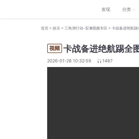
发现
分类
>
>
>
首页
娱乐
三角洲行动-安澜视频专区
卡战备进绝航踢
卡战备进绝航踢全
2026-01-28 10:32:59
1487