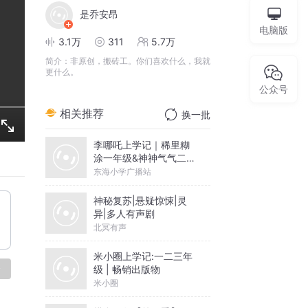
是乔安昂
电脑版
3.1万
311
5.7万
简介：
非原创，搬砖工。你们喜欢什么，我就
更什么。
公众号
相关推荐
换一批
李哪吒上学记｜稀里糊
涂一年级&神神气气二年
级
东海小学广播站
神秘复苏|悬疑惊悚|灵
异|多人有声剧
北冥有声
米小圈上学记:一二三年
论
级 | 畅销出版物
米小圈