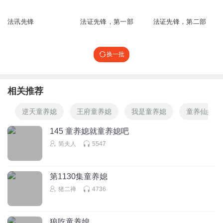
1097
1988
1823
法讯先锋
法证先锋，第一部
法证先锋，第二部
换一批
相关推荐
逆天童养媳
王府童养媳
我是童养媳
童养仙媳
145 童养媳就童养媳吧
简夫人
5547
第1130集童养媳
猪二禅
4736
狼吃童养媳