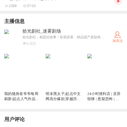
2388
07:03
主播信息
拾光剧社_迷雾剧场
拾光剧社，都是好故事！影视原著，精品国产悬疑推理小说《推理笔记》独家上线！参与直播、听书活动，实物大礼包等你来拿！将想说的话留在评论区吧！还能参与粉丝专属小剧场录制活动哟！
加关注
6.56万
12.27万
49.01万
52.57万
我的随身老爷爷每周
明末黑太子|起点中文
24小时便利店 | 灵异
刷新|起点人气作品|
网高分爆款|穿越历
惊悚 | 悬疑恐怖 | 阴
热血轻小说|玩梗穿越
史|手撕剧本|沙雕爆
阳先生 | 现代灵异故
奇幻|VIP免费
笑|VIP免费
事
用户评论