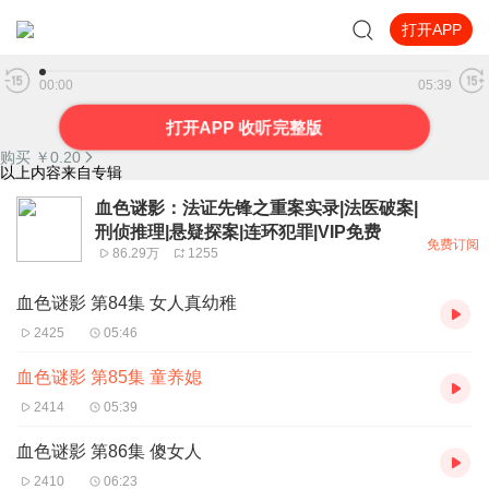
打开APP
血色谜影 第85集 童养媳
00:00
05:39
打开APP 收听完整版
购买 ￥
0.20
以上内容来自专辑
血色谜影：法证先锋之重案实录|法医破案|
刑侦推理|悬疑探案|连环犯罪|VIP免费
免费订阅
86.29万
1255
血色谜影 第84集 女人真幼稚
2425
05:46
血色谜影 第85集 童养媳
2414
05:39
血色谜影 第86集 傻女人
2410
06:23