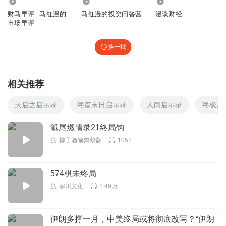
6.72亿
1.06万
1328
财马早评 | 马红漫的
马红漫的投资问答营
漫谈财经
市场早评
换一批
相关推荐
天启之启示录
终篇末日启示录
人间启示录
终极启
狐尾燃情录21终局钩
椰子酒倾鹦鹉盏
1052
574棋未终局
寒川文化
2.49万
伊朗多撑一月，中美终局或将彻底改写？“伊朗