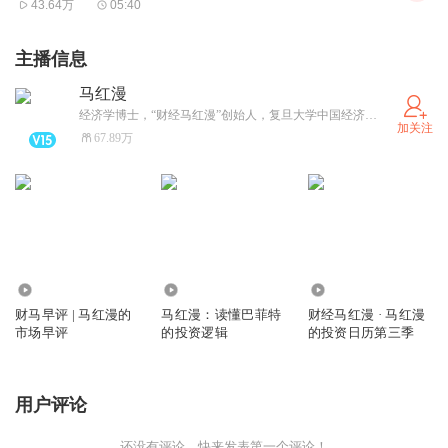
43.64万
05:40
主播信息
马红漫
经济学博士，“财经马红漫”创始人，复旦大学中国经济研究中心智库研究员，曾荣获“上海十大杰出青年”“上海十大青年经济人物”等称号；喜马拉雅热播节目《马红漫：读懂巴菲特的投资逻辑》主讲人，坚持发掘上市公司的长期价值，倡导稳健投资；财经评论和新闻领域从业20年，善于捕捉财经政策的动向，知悉上市公司及投资机构的实际情况，堪称投资圈的情报中心，因而更能对投资趋势作出精准判断。
加关注
67.89万
6.72亿
265.02万
137.61万
财马早评 | 马红漫的
马红漫：读懂巴菲特
财经马红漫 · 马红漫
市场早评
的投资逻辑
的投资日历第三季
用户评论
还没有评论，快来发表第一个评论！