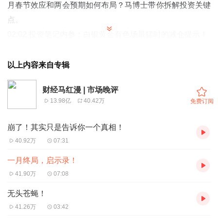
月春节效应和两会预期如何布局？马博士带你拆解投资关键
点。
02:02 投资笔记内参：白银黄金有色场最猛时的减仓提示！
04:02 二月份交易提醒：春节和两会效应或对市场产生巨大
影响
以上内容来自专辑
06:07 二零二六年投资指南：估值、基本面与赚钱难度的思
财经马红漫 | 市场晚评
考
13.98亿
40.42万
免费订阅
崩了！其实只是告诉你一个真相！
40.92万
07:31
一月终局，启示录！
41.90万
07:08
无头苍蝇！
41.26万
03:42