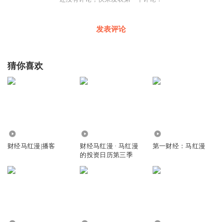
发表评论
猜你喜欢
1586
137.61万
9.93万
财经马红漫|播客
财经马红漫 · 马红漫
第一财经：马红漫
的投资日历第三季